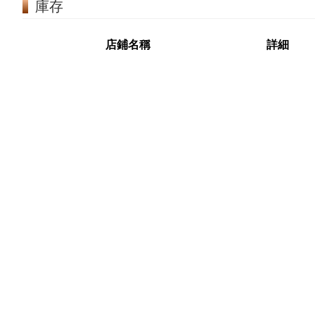
庫存
店鋪名稱
詳細