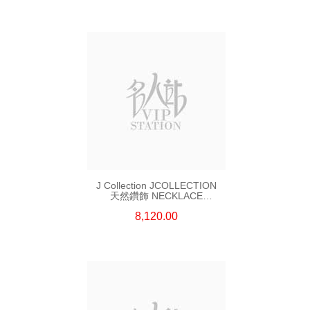
J Collection JCOLLECTION
天然鑽飾 NECKLACE
W/DIAMOND 7 CDIBAG 0.16
8,120.00
CT58 RDDI 0.66 CT4 TPDITAPA
0.11 CT18KCHAIN 1.16
GM18KW 1.94 GM