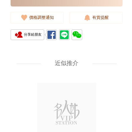
價格調整通知
有貨提醒
分享給朋友
J Collection JCOLLECTION
天然鑽飾 RING W/DIAMOND
18KW 4.50 GM (Head 6.5mm)
近似推介
3,764.00