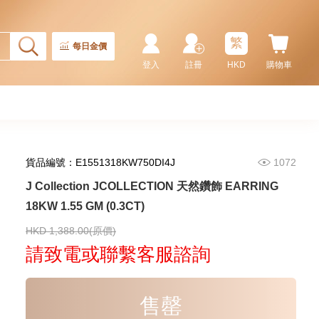
2,246.00
CT18KCHAIN 1.21 GM18KR
0.21 GM (0.1CT)
繁
每日金價
登入
註冊
HKD
購物車
貨品編號：E1551318KW750DI4J
1072
J Collection JCOLLECTION 天然鑽飾 EARRING
18KW 1.55 GM (0.3CT)
J Collection JCOLLECTION
天然鑽飾 RING W/DIAMOND 17
RDDI 0.32 CT18KR 2.14 GM
HKD 1,388.00(原價)
3,545.00
(EU52)
請致電或聯繫客服諮詢
售罄