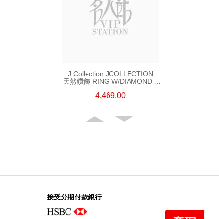
J Collection JCOLLECTION
天然鑽飾 RING W/DIAMOND 5
CDIBAG 0.08 CT23 RDDI 0.31
4,469.00
CT18KR 2.62 GM (EUR 55)
接受分期付款銀行