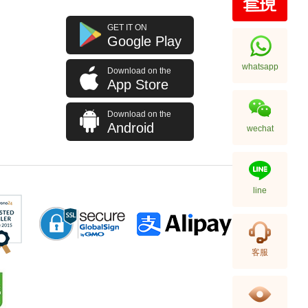
J Collection JCOLLECTION
GET IT ON
天然鑽飾 RING W/DIAMOND 70
Google Play
RDDI 0.63 CT18KW 4.45 GM
7,114.00
(CZ)
whatsapp
Download on the
App Store
Download on the
Android
wechat
line
J Collection JCOLLECTION
客服
天然鑽飾 NECKLACE
W/DIAMOND 1 RDDI 0.10
2,246.00
CT18KCHAIN 1.21 GM18KR
0.21 GM (0.1CT)