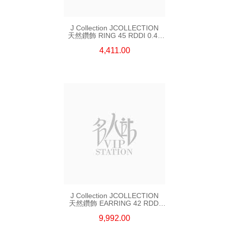
J Collection JCOLLECTION
天然鑽飾 RING 45 RDDI 0.48
CT18KR 1.76 GM
4,411.00
J Collection JCOLLECTION
天然鑽飾 EARRING 42 RDDI
1.34 CT18KW 3.10 GM
9,992.00