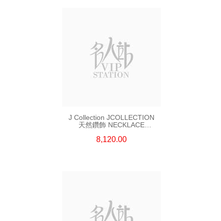
J Collection JCOLLECTION
天然鑽飾 NECKLACE
W/DIAMOND 7 CDIBAG 0.16
8,120.00
CT58 RDDI 0.66 CT4 TPDITAPA
0.11 CT18KCHAIN 1.16
GM18KW 1.94 GM