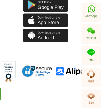
J Collection JCOLLECTION
GET IT ON
天然鑽飾 RING W/DIAMOND 70
Google Play
RDDI 0.63 CT18KW 4.45 GM
7,114.00
(CZ)
whatsapp
Download on the
App Store
Download on the
Android
wechat
line
J Collection JCOLLECTION
客服
天然鑽飾 NECKLACE
W/DIAMOND 1 RDDI 0.10
2,246.00
CT18KCHAIN 1.21 GM18KR
0.21 GM (0.1CT)
足跡