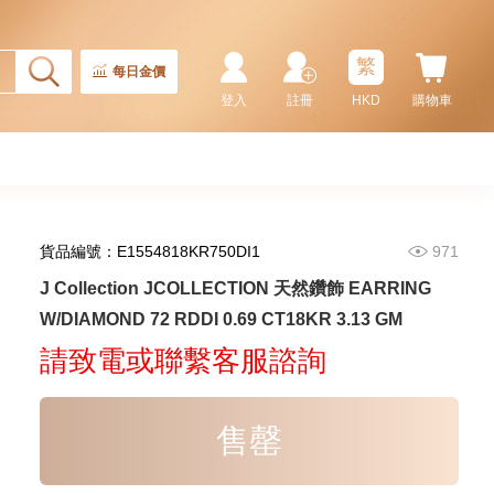
繁
每日金價
登入
註冊
HKD
購物車
貨品編號：E1554818KR750DI1
971
J Collection JCOLLECTION
J Collection JCOLLECTION 天然鑽飾 EARRING
天然鑽飾 RING W/DIAMOND 17
W/DIAMOND 72 RDDI 0.69 CT18KR 3.13 GM
RDDI 0.32 CT18KR 2.14 GM
3,545.00
(EU52)
請致電或聯繫客服諮詢
售罄