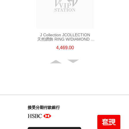
J Collection JCOLLECTION
天然鑽飾 RING W/DIAMOND 5
CDIBAG 0.08 CT23 RDDI 0.31
4,469.00
CT18KR 2.62 GM (EUR 55)
接受分期付款銀行