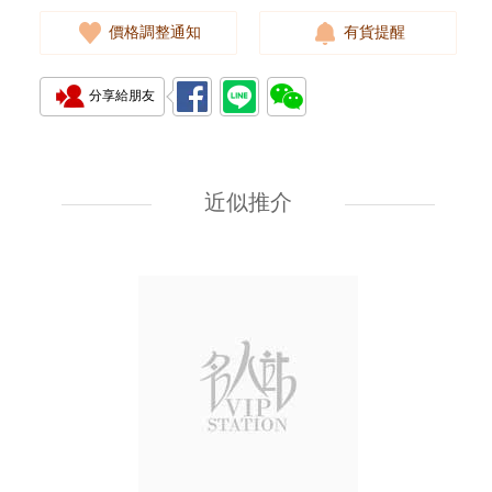
價格調整通知
有貨提醒
分享給朋友
J Collection JCOLLECTION
天然鑽飾 RING W/DIAMOND
18KW 4.50 GM (Head 6.5mm)
近似推介
3,764.00