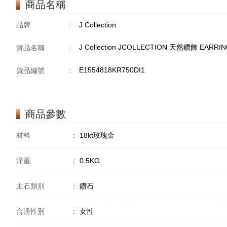
商品名稱
品牌
:
J Collection
J Collection JCOLLECTION 天然鑽飾 EARRIN
貨品名稱
:
E1554818KR750DI1
貨品編號
:
商品參數
材料
：
18kt玫瑰金
淨重
：
0.5KG
主石類別
：
鑽石
合適性別
：
女性