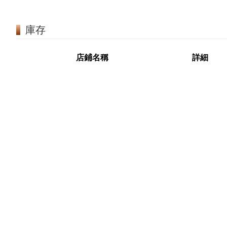
庫存
店鋪名稱
詳細