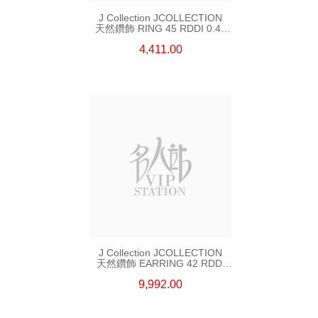
J Collection JCOLLECTION
天然鑽飾 RING 45 RDDI 0.48
CT18KR 1.76 GM
4,411.00
J Collection JCOLLECTION
天然鑽飾 EARRING 42 RDDI
1.34 CT18KW 3.10 GM
9,992.00