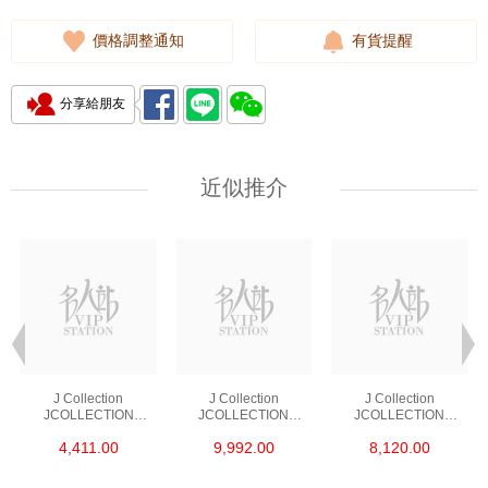
價格調整通知
有貨提醒
分享給朋友
近似推介
J Collection
J Collection
J Collection
JCOLLECTION
JCOLLECTION
JCOLLECTION
天然鑽飾 RING 45
天然鑽飾 EARRING 42
天然鑽飾 NECKLACE
4,411.00
9,992.00
8,120.00
RDDI 0.48 CT18KR
RDDI 1.34 CT18KW
W/DIAMOND 7
1.76 GM
3.10 GM
CDIBAG 0.16 CT58
RDDI 0.66 CT4