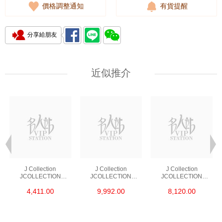
價格調整通知
有貨提醒
分享給朋友
近似推介
J Collection
J Collection
J Collection
JCOLLECTION
JCOLLECTION
JCOLLECTION
天然鑽飾 RING 45
天然鑽飾 EARRING 42
天然鑽飾 NECKLACE
4,411.00
9,992.00
8,120.00
RDDI 0.48 CT18KR
RDDI 1.34 CT18KW
W/DIAMOND 7
1.76 GM
3.10 GM
CDIBAG 0.16 CT58
RDDI 0.66 CT4
TPDITAPA 0.11
CT18KCHAIN 1.16