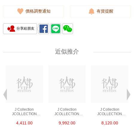
價格調整通知
有貨提醒
分享給朋友
近似推介
J Collection
J Collection
J Collection
JCOLLECTION
JCOLLECTION
JCOLLECTION
天然鑽飾 RING 45
天然鑽飾 EARRING 42
天然鑽飾 NECKLACE
4,411.00
9,992.00
8,120.00
RDDI 0.48 CT18KR
RDDI 1.34 CT18KW
W/DIAMOND 7
1.76 GM
3.10 GM
CDIBAG 0.16 CT58
RDDI 0.66 CT4