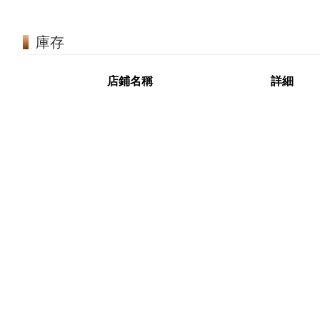
庫存
店鋪名稱
詳細