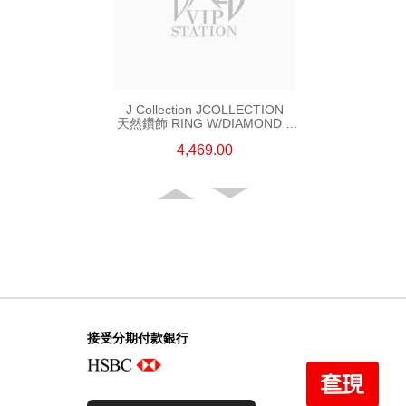
J Collection JCOLLECTION
天然鑽飾 RING W/DIAMOND 5
CDIBAG 0.08 CT23 RDDI 0.31
4,469.00
CT18KR 2.62 GM (EUR 55)
接受分期付款銀行