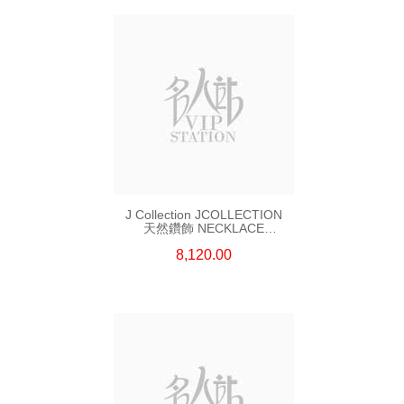
J Collection JCOLLECTION
天然鑽飾 NECKLACE
W/DIAMOND 7 CDIBAG 0.16
8,120.00
CT58 RDDI 0.66 CT4 TPDITAPA
0.11 CT18KCHAIN 1.16
GM18KW 1.94 GM