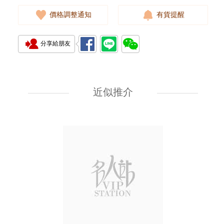
價格調整通知
有貨提醒
分享給朋友
J Collection JCOLLECTION
天然鑽飾 RING W/DIAMOND
18KW 4.50 GM (Head 6.5mm)
近似推介
3,764.00