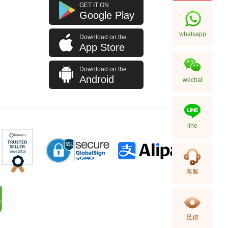
J Collection JCOLLECTION
GET IT ON
天然鑽飾 RING W/DIAMOND 70
Google Play
RDDI 0.63 CT18KW 4.45 GM
7,114.00
(CZ)
whatsapp
Download on the
App Store
Download on the
Android
wechat
line
J Collection JCOLLECTION
客服
天然鑽飾 NECKLACE
W/DIAMOND 1 RDDI 0.10
2,246.00
CT18KCHAIN 1.21 GM18KR
0.21 GM (0.1CT)
足跡