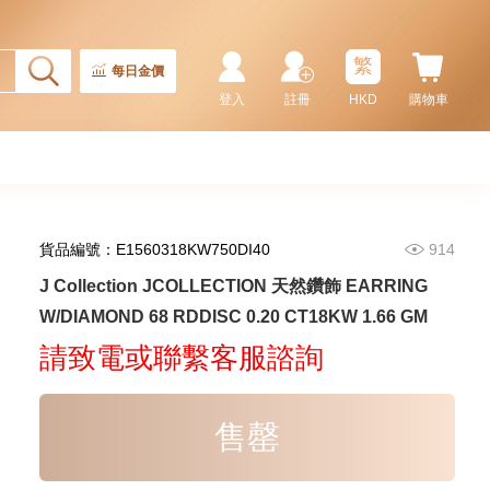
繁
每日金價
登入
註冊
HKD
購物車
貨品編號：E1560318KW750DI40
914
J Collection JCOLLECTION
J Collection JCOLLECTION 天然鑽飾 EARRING
天然鑽飾 RING W/DIAMOND 17
W/DIAMOND 68 RDDISC 0.20 CT18KW 1.66 GM
RDDI 0.32 CT18KR 2.14 GM
3,545.00
(EU52)
請致電或聯繫客服諮詢
售罄