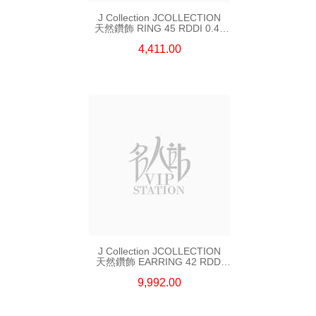
J Collection JCOLLECTION
天然鑽飾 RING 45 RDDI 0.48
CT18KR 1.76 GM
4,411.00
J Collection JCOLLECTION
天然鑽飾 EARRING 42 RDDI
1.34 CT18KW 3.10 GM
9,992.00