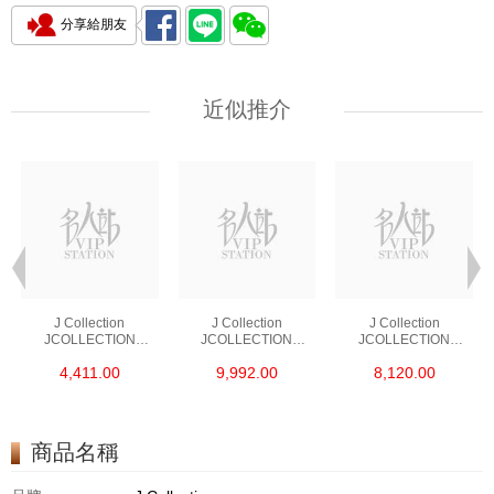
分享給朋友
近似推介
J Collection
J Collection
J Collection
JCOLLECTION
JCOLLECTION
JCOLLECTION
天然鑽飾 RING 45
天然鑽飾 EARRING 42
天然鑽飾 NECKLACE
4,411.00
9,992.00
8,120.00
RDDI 0.48 CT18KR
RDDI 1.34 CT18KW
W/DIAMOND 7
1.76 GM
3.10 GM
CDIBAG 0.16 CT58
RDDI 0.66 CT4
TPDITAPA 0.11
CT18KCHAIN 1.16
商品名稱
GM18KW 1.94 GM