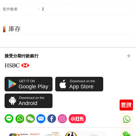
配件數量
：
2
庫存
接受分期付款銀行
GET IT ON
Download on the
Google Play
App Store
Download on the
Android
whatsapp