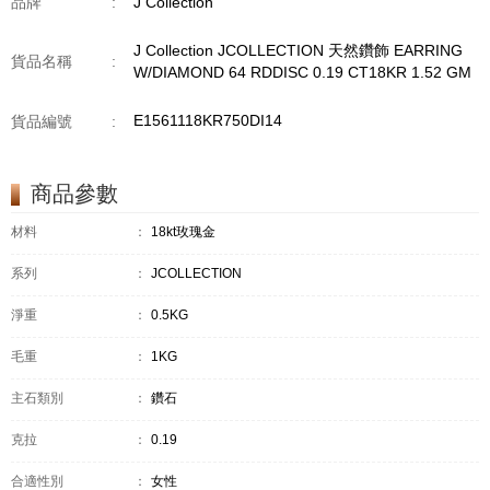
品牌
:
J Collection
J Collection JCOLLECTION 天然鑽飾 EARRING
貨品名稱
:
W/DIAMOND 64 RDDISC 0.19 CT18KR 1.52 GM
E1561118KR750DI14
貨品編號
:
商品參數
材料
：
18kt玫瑰金
系列
：
JCOLLECTION
淨重
：
0.5KG
毛重
：
1KG
主石類別
：
鑽石
克拉
：
0.19
合適性別
：
女性