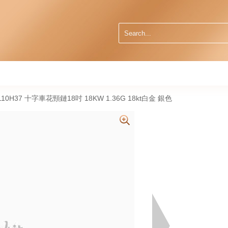
0110H37 十字車花頸鏈18吋 18KW 1.36G 18kt白金 銀色