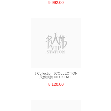
9,992.00
J Collection JCOLLECTION
天然鑽飾 NECKLACE
W/DIAMOND 7 CDIBAG 0.16
8,120.00
CT58 RDDI 0.66 CT4 TPDITAPA
0.11 CT18KCHAIN 1.16
GM18KW 1.94 GM