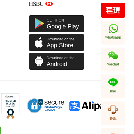
J Collection JCOLLECTION
GET IT ON
天然鑽飾 RING W/DIAMOND 70
Google Play
RDDI 0.63 CT18KW 4.45 GM
7,114.00
(CZ)
whatsapp
Download on the
App Store
Download on the
Android
wechat
line
J Collection JCOLLECTION
客服
天然鑽飾 NECKLACE
W/DIAMOND 1 RDDI 0.10
2,246.00
CT18KCHAIN 1.21 GM18KR