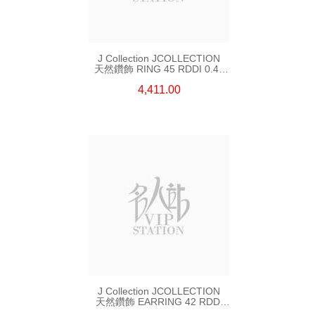
J Collection JCOLLECTION
天然鑽飾 RING 45 RDDI 0.48
CT18KR 1.76 GM
4,411.00
J Collection JCOLLECTION
天然鑽飾 EARRING 42 RDDI
1.34 CT18KW 3.10 GM