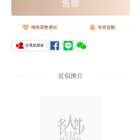
售罄
價格調整通知
有貨提醒
分享給朋友
J Collection JCOLLECTION
天然鑽飾 RING W/DIAMOND
18KW 4.50 GM (Head 6.5mm)
近似推介
3,764.00