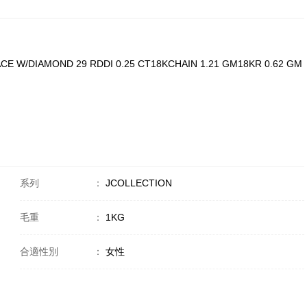
CE W/DIAMOND 29 RDDI 0.25 CT18KCHAIN 1.21 GM18KR 0.62 GM
系列
：
JCOLLECTION
毛重
：
1KG
合適性別
：
女性