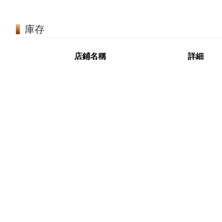
庫存
店鋪名稱
詳細