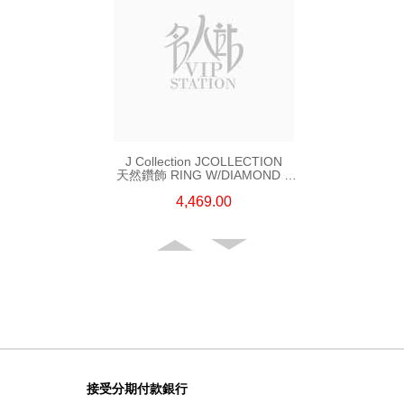
J Collection JCOLLECTION
天然鑽飾 RING W/DIAMOND 5
CDIBAG 0.08 CT23 RDDI 0.31
4,469.00
CT18KR 2.62 GM (EUR 55)
接受分期付款銀行