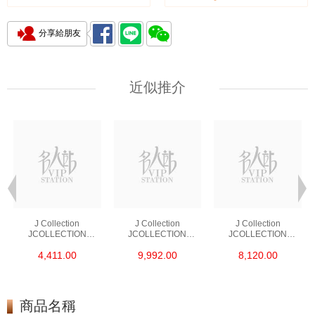
分享給朋友
近似推介
J Collection
J Collection
J Collection
JCOLLECTION
JCOLLECTION
JCOLLECTION
天然鑽飾 RING 45
天然鑽飾 EARRING 42
天然鑽飾 NECKLACE
4,411.00
9,992.00
8,120.00
RDDI 0.48 CT18KR
RDDI 1.34 CT18KW
W/DIAMOND 7
1.76 GM
3.10 GM
CDIBAG 0.16 CT58
RDDI 0.66 CT4
TPDITAPA 0.11
CT18KCHAIN 1.16
商品名稱
GM18KW 1.94 GM