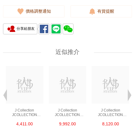
價格調整通知
有貨提醒
分享給朋友
近似推介
J Collection
J Collection
J Collection
JCOLLECTION
JCOLLECTION
JCOLLECTION
天然鑽飾 RING 45
天然鑽飾 EARRING 42
天然鑽飾 NECKLACE
4,411.00
9,992.00
8,120.00
RDDI 0.48 CT18KR
RDDI 1.34 CT18KW
W/DIAMOND 7
1.76 GM
3.10 GM
CDIBAG 0.16 CT58
RDDI 0.66 CT4