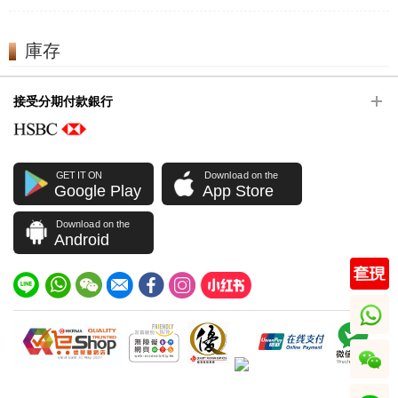
庫存
接受分期付款銀行
GET IT ON
Download on the
Google Play
App Store
Download on the
Android
whatsapp
wechat