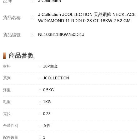
品牌
:
J Collection
J Collection JCOLLECTION 天然鑽飾 NECKLACE
貨品名稱
:
W/DIAMOND 11 RDDI 0.23 CT 18KW 2.52 GM
NL1038118KW750DI1J
貨品編號
:
商品參數
材料
：
18kt白金
系列
：
JCOLLECTION
淨重
：
0.5KG
毛重
：
1KG
克拉
：
0.23
合適性別
：
女性
配件數量
：
1