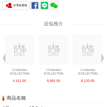
分享給朋友
近似推介
J Collection
J Collection
J Collection
JCOLLECTION
JCOLLECTION
JCOLLECTION
天然鑽飾 RING 45
天然鑽飾 EARRING 42
天然鑽飾 NECKLACE
4,411.00
9,992.00
8,120.00
RDDI 0.48 CT18KR
RDDI 1.34 CT18KW
W/DIAMOND 7
1.76 GM
3.10 GM
CDIBAG 0.16 CT58
RDDI 0.66 CT4
TPDITAPA 0.11
CT18KCHAIN 1.16
商品名稱
GM18KW 1.94 GM