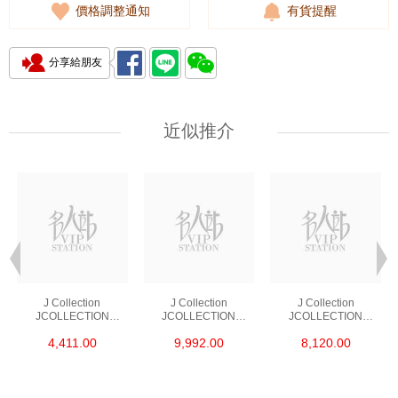
價格調整通知
有貨提醒
分享給朋友
近似推介
J Collection
J Collection
J Collection
JCOLLECTION
JCOLLECTION
JCOLLECTION
天然鑽飾 RING 45
天然鑽飾 EARRING 42
天然鑽飾 NECKLACE
4,411.00
9,992.00
8,120.00
RDDI 0.48 CT18KR
RDDI 1.34 CT18KW
W/DIAMOND 7
1.76 GM
3.10 GM
CDIBAG 0.16 CT58
RDDI 0.66 CT4
TPDITAPA 0.11
CT18KCHAIN 1.16