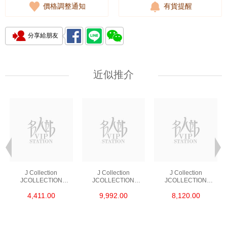
價格調整通知
有貨提醒
分享給朋友
近似推介
J Collection
J Collection
J Collection
JCOLLECTION
JCOLLECTION
JCOLLECTION
天然鑽飾 RING 45
天然鑽飾 EARRING 42
天然鑽飾 NECKLACE
4,411.00
9,992.00
8,120.00
RDDI 0.48 CT18KR
RDDI 1.34 CT18KW
W/DIAMOND 7
1.76 GM
3.10 GM
CDIBAG 0.16 CT58
RDDI 0.66 CT4
TPDITAPA 0.11
CT18KCHAIN 1.16