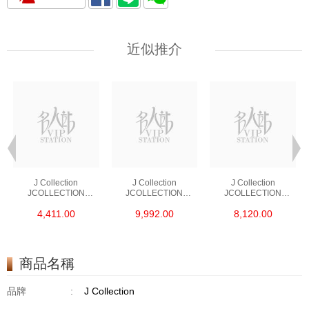
近似推介
J Collection
J Collection
J Collection
JCOLLECTION
JCOLLECTION
JCOLLECTION
天然鑽飾 RING 45
天然鑽飾 EARRING 42
天然鑽飾 NECKLACE
4,411.00
9,992.00
8,120.00
RDDI 0.48 CT18KR
RDDI 1.34 CT18KW
W/DIAMOND 7
1.76 GM
3.10 GM
CDIBAG 0.16 CT58
RDDI 0.66 CT4
TPDITAPA 0.11
CT18KCHAIN 1.16
商品名稱
GM18KW 1.94 GM
品牌
:
J Collection