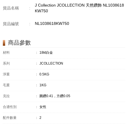
J Collection JCOLLECTION 天然鑽飾 NL1038618
貨品名稱
:
KW750
NL1038618KW750
貨品編號
:
商品參數
材料
：
18kt白金
系列
：
JCOLLECTION
淨重
：
0.5KG
毛重
：
1KG
克拉
：
圓鑽0.41，方鑽0.05
合適性別
：
女性
配件數量
：
2