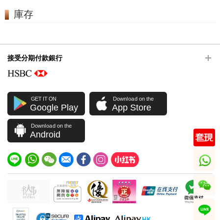
庫存
接受分期付款銀行
GET IT ON
Download on the
Google Play
App Store
Download on the
Android
whatsapp
wechat