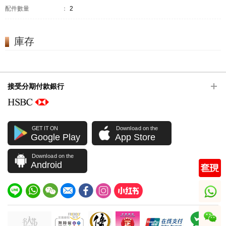
配件數量
：
2
庫存
接受分期付款銀行
GET IT ON
Download on the
Google Play
App Store
Download on the
Android
whatsapp