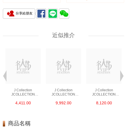
分享給朋友
近似推介
J Collection
J Collection
J Collection
JCOLLECTION
JCOLLECTION
JCOLLECTION
天然鑽飾 RING 45
天然鑽飾 EARRING 42
天然鑽飾 NECKLACE
4,411.00
9,992.00
8,120.00
RDDI 0.48 CT18KR
RDDI 1.34 CT18KW
W/DIAMOND 7
1.76 GM
3.10 GM
CDIBAG 0.16 CT58
RDDI 0.66 CT4
TPDITAPA 0.11
CT18KCHAIN 1.16
商品名稱
GM18KW 1.94 GM