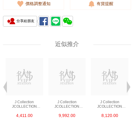
價格調整通知
有貨提醒
分享給朋友
近似推介
J Collection
J Collection
J Collection
JCOLLECTION
JCOLLECTION
JCOLLECTION
天然鑽飾 RING 45
天然鑽飾 EARRING 42
天然鑽飾 NECKLACE
4,411.00
9,992.00
8,120.00
RDDI 0.48 CT18KR
RDDI 1.34 CT18KW
W/DIAMOND 7
1.76 GM
3.10 GM
CDIBAG 0.16 CT58
RDDI 0.66 CT4
TPDITAPA 0.11
CT18KCHAIN 1.16