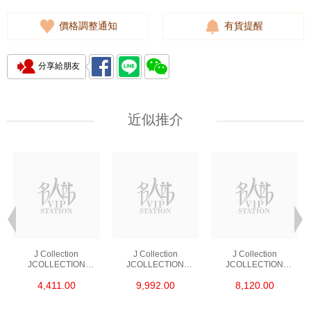
價格調整通知
有貨提醒
分享給朋友
近似推介
J Collection
J Collection
J Collection
JCOLLECTION
JCOLLECTION
JCOLLECTION
天然鑽飾 RING 45
天然鑽飾 EARRING 42
天然鑽飾 NECKLACE
4,411.00
9,992.00
8,120.00
RDDI 0.48 CT18KR
RDDI 1.34 CT18KW
W/DIAMOND 7
1.76 GM
3.10 GM
CDIBAG 0.16 CT58
RDDI 0.66 CT4