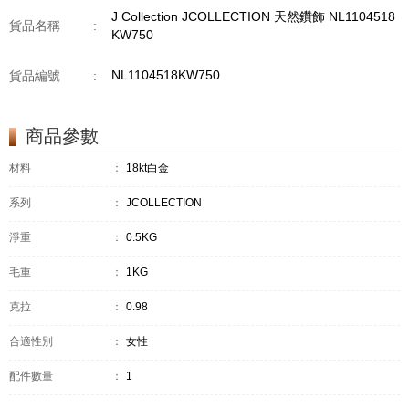
J Collection JCOLLECTION 天然鑽飾 NL1104518
貨品名稱
:
KW750
NL1104518KW750
貨品編號
:
商品參數
材料
：
18kt白金
系列
：
JCOLLECTION
淨重
：
0.5KG
毛重
：
1KG
克拉
：
0.98
合適性別
：
女性
配件數量
：
1