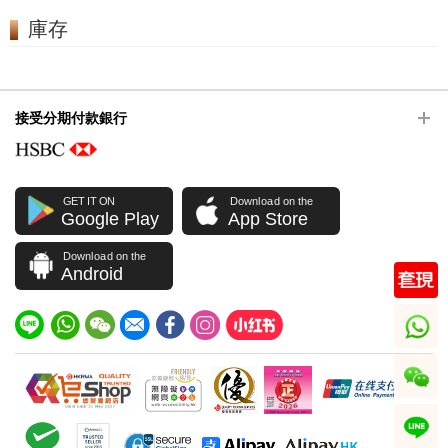
庫存
接受分期付款銀行
GET IT ON
Download on the
Google Play
App Store
Download on the
Android
whatsapp
wechat