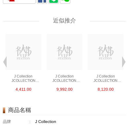
近似推介
J Collection
J Collection
J Collection
JCOLLECTION
JCOLLECTION
JCOLLECTION
天然鑽飾 RING 45
天然鑽飾 EARRING 42
天然鑽飾 NECKLACE
4,411.00
9,992.00
8,120.00
RDDI 0.48 CT18KR
RDDI 1.34 CT18KW
W/DIAMOND 7
1.76 GM
3.10 GM
CDIBAG 0.16 CT58
RDDI 0.66 CT4
TPDITAPA 0.11
CT18KCHAIN 1.16
商品名稱
GM18KW 1.94 GM
品牌
:
J Collection