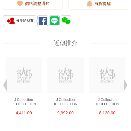
價格調整通知
有貨提醒
分享給朋友
近似推介
J Collection
J Collection
J Collection
JCOLLECTION
JCOLLECTION
JCOLLECTION
天然鑽飾 RING 45
天然鑽飾 EARRING 42
天然鑽飾 NECKLACE
4,411.00
9,992.00
8,120.00
RDDI 0.48 CT18KR
RDDI 1.34 CT18KW
W/DIAMOND 7
1.76 GM
3.10 GM
CDIBAG 0.16 CT58
RDDI 0.66 CT4
TPDITAPA 0.11
CT18KCHAIN 1.16