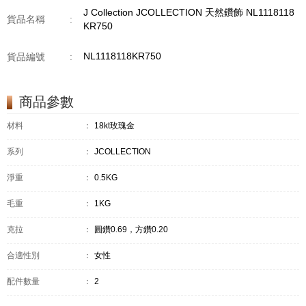
J Collection JCOLLECTION 天然鑽飾 NL1118118
貨品名稱
:
KR750
NL1118118KR750
貨品編號
:
商品參數
材料
：
18kt玫瑰金
系列
：
JCOLLECTION
淨重
：
0.5KG
毛重
：
1KG
克拉
：
圓鑽0.69，方鑽0.20
合適性別
：
女性
配件數量
：
2