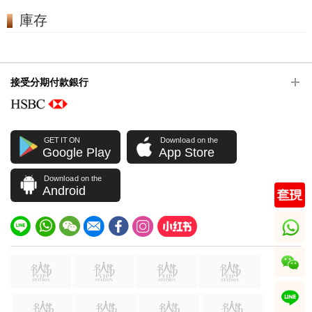
庫存
接受分期付款銀行
GET IT ON
Download on the
Google Play
App Store
Download on the
Android
whatsapp
wechat