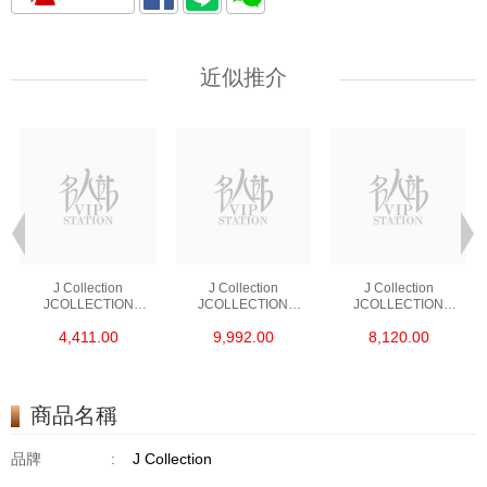
近似推介
J Collection
J Collection
J Collection
JCOLLECTION
JCOLLECTION
JCOLLECTION
天然鑽飾 RING 45
天然鑽飾 EARRING 42
天然鑽飾 NECKLACE
4,411.00
9,992.00
8,120.00
RDDI 0.48 CT18KR
RDDI 1.34 CT18KW
W/DIAMOND 7
1.76 GM
3.10 GM
CDIBAG 0.16 CT58
RDDI 0.66 CT4
TPDITAPA 0.11
CT18KCHAIN 1.16
商品名稱
GM18KW 1.94 GM
品牌
:
J Collection