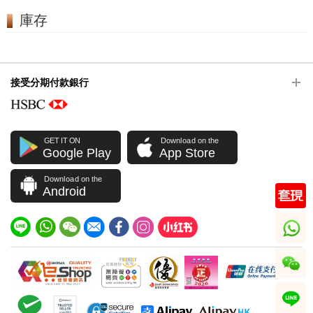
庫存
接受分期付款銀行
GET IT ON
Download on the
Google Play
App Store
Download on the
Android
whatsapp
wechat