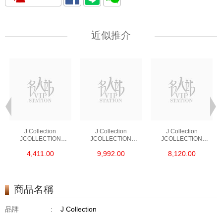
近似推介
J Collection
J Collection
J Collection
JCOLLECTION
JCOLLECTION
JCOLLECTION
天然鑽飾 RING 45
天然鑽飾 EARRING 42
天然鑽飾 NECKLACE
4,411.00
9,992.00
8,120.00
RDDI 0.48 CT18KR
RDDI 1.34 CT18KW
W/DIAMOND 7
1.76 GM
3.10 GM
CDIBAG 0.16 CT58
RDDI 0.66 CT4
TPDITAPA 0.11
CT18KCHAIN 1.16
商品名稱
GM18KW 1.94 GM
品牌
:
J Collection