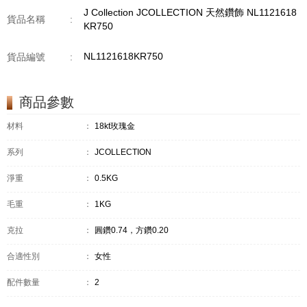
J Collection JCOLLECTION 天然鑽飾 NL1121618
貨品名稱
:
KR750
NL1121618KR750
貨品編號
:
商品參數
材料
：
18kt玫瑰金
系列
：
JCOLLECTION
淨重
：
0.5KG
毛重
：
1KG
克拉
：
圓鑽0.74，方鑽0.20
合適性別
：
女性
配件數量
：
2