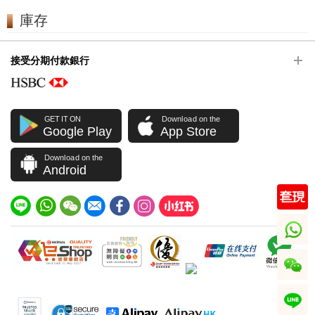
庫存
接受分期付款銀行
GET IT ON
Download on the
Google Play
App Store
Download on the
Android
whatsapp
wechat