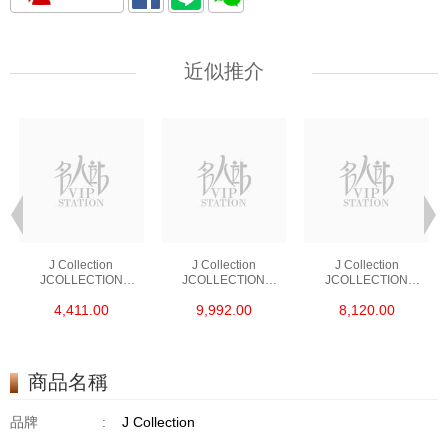
近似推介
J Collection
J Collection
J Collection
JCOLLECTION
JCOLLECTION
JCOLLECTION
天然鑽飾 RING 45
天然鑽飾 EARRING 42
天然鑽飾 NECKLACE
4,411.00
9,992.00
8,120.00
RDDI 0.48 CT18KR
RDDI 1.34 CT18KW
W/DIAMOND 7
1.76 GM
3.10 GM
CDIBAG 0.16 CT58
RDDI 0.66 CT4
TPDITAPA 0.11
CT18KCHAIN 1.16
商品名稱
GM18KW 1.94 GM
品牌
:
J Collection