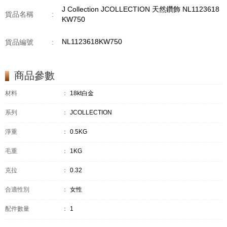
J Collection JCOLLECTION 天然鑽飾 NL1123618
貨品名稱
:
KW750
NL1123618KW750
貨品編號
:
商品參數
材料
：
18kt白金
系列
：
JCOLLECTION
淨重
：
0.5KG
毛重
：
1KG
克拉
：
0.32
合適性別
：
女性
配件數量
：
1