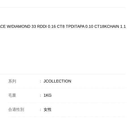
E W/DIAMOND 33 RDDI 0.16 CT8 TPDITAPA 0.10 CT18KCHAIN 1.1
系列
：
JCOLLECTION
毛重
：
1KG
合適性別
：
女性