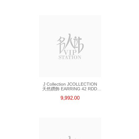
J Collection JCOLLECTION
天然鑽飾 EARRING 42 RDDI
1.34 CT18KW 3.10 GM
9,992.00