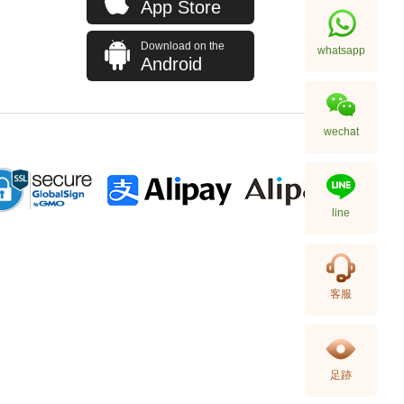
App Store
Download on the
whatsapp
Android
wechat
line
J Collection JCOLLECTION
天然鑽飾 NECKLACE
W/DIAMOND 1 RDDI 0.10
2,246.00
CT18KCHAIN 1.21 GM18KR
0.21 GM (0.1CT)
客服
足跡