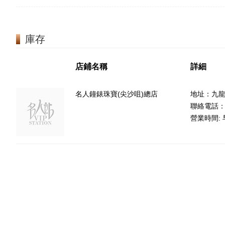
庫存
店鋪名稱
詳細
名人鐘錶珠寶(尖沙咀)總店
地址：九龍
聯絡電話：85
營業時間: 早