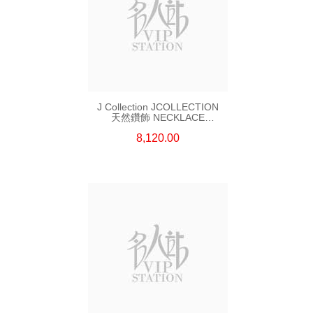
J Collection JCOLLECTION
天然鑽飾 NECKLACE
W/DIAMOND 7 CDIBAG 0.16
8,120.00
CT58 RDDI 0.66 CT4 TPDITAPA
0.11 CT18KCHAIN 1.16
GM18KW 1.94 GM