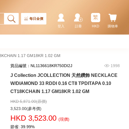
7,114.00
(CZ)
繁
每日金價
登入
註冊
HKD
購物車
8KCHAIN 1.17 GM18KR 1.02 GM
貨品編號：NL1136618KR750DI2J
1998
J Collection JCOLLECTION 天然鑽飾 NECKLACE
W/DIAMOND 33 RDDI 0.16 CT8 TPDITAPA 0.10
J Collection JCOLLECTION
天然鑽飾 NECKLACE
CT18KCHAIN 1.17 GM18KR 1.02 GM
W/DIAMOND 1 RDDI 0.10
2,246.00
CT18KCHAIN 1.21 GM18KR
HKD 5,871.00(原價)
0.21 GM (0.1CT)
3,523.00(參考價)
HKD 3,523.00
(現價)
節省: 39.99%