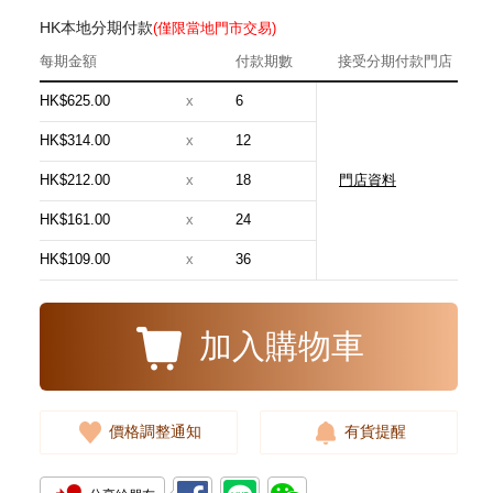
HK本地分期付款
(僅限當地門市交易)
每期金額
付款期數
接受分期付款門店
HK$625.00
x
6
HK$314.00
x
12
HK$212.00
x
18
門店資料
J Collection JCOLLECTION
天然鑽飾 RING W/DIAMOND 17
HK$161.00
x
24
RDDI 0.32 CT18KR 2.14 GM
3,545.00
(EU52)
HK$109.00
x
36
加入購物車
價格調整通知
有貨提醒