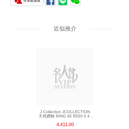
分享給朋友
J Collection JCOLLECTION
天然鑽飾 RING W/DIAMOND
18KW 4.50 GM (Head 6.5mm)
近似推介
3,764.00
J Collection JCOLLECTION
天然鑽飾 RING 45 RDDI 0.48
CT18KR 1.76 GM
4,411.00