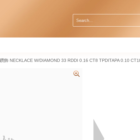
然鑽飾 NECKLACE W/DIAMOND 33 RDDI 0.16 CT8 TPDITAPA 0.10 CT1