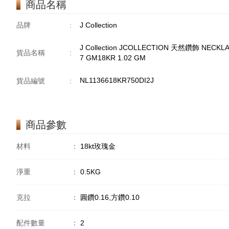
商品名稱
品牌
:
J Collection
J Collection JCOLLECTION 天然鑽飾 NECKLAC
貨品名稱
:
7 GM18KR 1.02 GM
NL1136618KR750DI2J
貨品編號
:
商品參數
材料
：
18kt玫瑰金
淨重
：
0.5KG
克拉
：
圓鑽0.16,方鑽0.10
配件數量
：
2