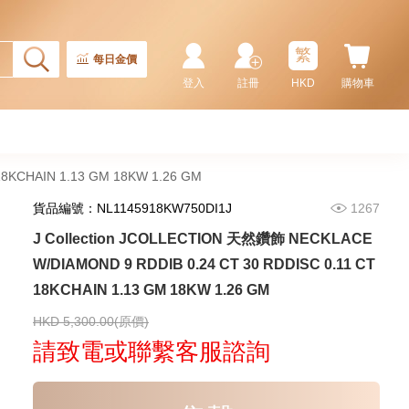
天然鑽飾 NECKLACE
W/DIAMOND 1 RDDI 0.10
2,246.00
CT18KCHAIN 1.21 GM18KR
0.21 GM (0.1CT)
繁
每日金價
登入
註冊
HKD
購物車
18KCHAIN 1.13 GM 18KW 1.26 GM
貨品編號：NL1145918KW750DI1J
1267
J Collection JCOLLECTION 天然鑽飾 NECKLACE
W/DIAMOND 9 RDDIB 0.24 CT 30 RDDISC 0.11 CT
18KCHAIN 1.13 GM 18KW 1.26 GM
J Collection JCOLLECTION
天然鑽飾 RING W/DIAMOND 17
RDDI 0.32 CT18KR 2.14 GM
HKD 5,300.00(原價)
3,545.00
(EU52)
請致電或聯繫客服諮詢