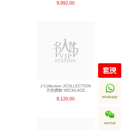
9,992.00
J Collection JCOLLECTION
天然鑽飾 NECKLACE
W/DIAMOND 7 CDIBAG 0.16
whatsapp
8,120.00
CT58 RDDI 0.66 CT4 TPDITAPA
0.11 CT18KCHAIN 1.16
GM18KW 1.94 GM
wechat