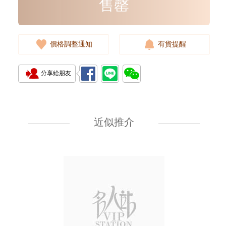
售罄
價格調整通知
有貨提醒
分享給朋友
J Collection JCOLLECTION
天然鑽飾 RING W/DIAMOND
18KW 4.50 GM (Head 6.5mm)
近似推介
3,764.00