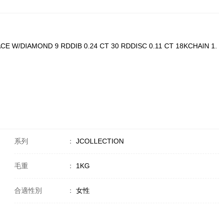
E W/DIAMOND 9 RDDIB 0.24 CT 30 RDDISC 0.11 CT 18KCHAIN 1.
系列
：
JCOLLECTION
毛重
：
1KG
合適性別
：
女性