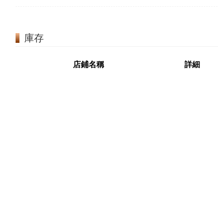
庫存
店鋪名稱
詳細