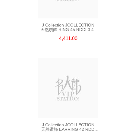
J Collection JCOLLECTION
天然鑽飾 RING 45 RDDI 0.48
CT18KR 1.76 GM
4,411.00
J Collection JCOLLECTION
天然鑽飾 EARRING 42 RDDI
1.34 CT18KW 3.10 GM