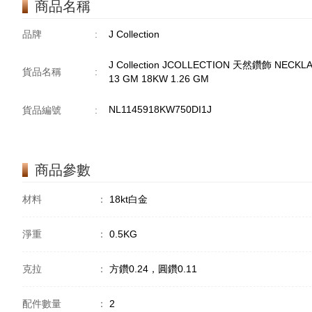
商品名稱
品牌
:
J Collection
J Collection JCOLLECTION 天然鑽飾 NECKLAC
貨品名稱
:
13 GM 18KW 1.26 GM
NL1145918KW750DI1J
貨品編號
:
商品參數
材料
：
18kt白金
淨重
：
0.5KG
克拉
：
方鑽0.24，圓鑽0.11
配件數量
：
2