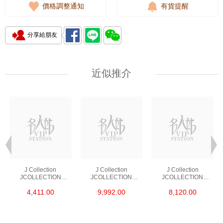
價格調整通知
有貨提醒
分享給朋友
近似推介
J Collection
J Collection
J Collection
JCOLLECTION
JCOLLECTION
JCOLLECTION
天然鑽飾 RING 45
天然鑽飾 EARRING 42
天然鑽飾 NECKLACE
4,411.00
9,992.00
8,120.00
RDDI 0.48 CT18KR
RDDI 1.34 CT18KW
W/DIAMOND 7
1.76 GM
3.10 GM
CDIBAG 0.16 CT58
RDDI 0.66 CT4
TPDITAPA 0.11
CT18KCHAIN 1.16