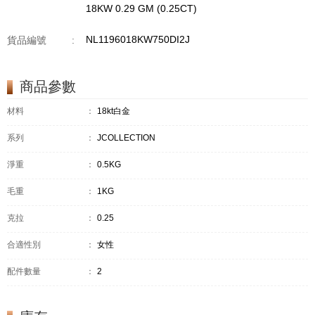
18KW 0.29 GM (0.25CT)
NL1196018KW750DI2J
貨品編號
:
商品參數
材料
：
18kt白金
系列
：
JCOLLECTION
淨重
：
0.5KG
毛重
：
1KG
克拉
：
0.25
合適性別
：
女性
配件數量
：
2