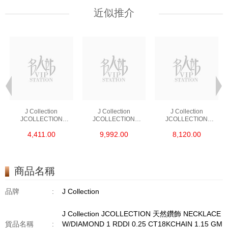
近似推介
J Collection
J Collection
J Collection
JCOLLECTION
JCOLLECTION
JCOLLECTION
天然鑽飾 RING 45
天然鑽飾 EARRING 42
天然鑽飾 NECKLACE
4,411.00
9,992.00
8,120.00
RDDI 0.48 CT18KR
RDDI 1.34 CT18KW
W/DIAMOND 7
1.76 GM
3.10 GM
CDIBAG 0.16 CT58
RDDI 0.66 CT4
TPDITAPA 0.11
CT18KCHAIN 1.16
商品名稱
GM18KW 1.94 GM
品牌
:
J Collection
J Collection JCOLLECTION 天然鑽飾 NECKLACE
貨品名稱
:
W/DIAMOND 1 RDDI 0.25 CT18KCHAIN 1.15 GM