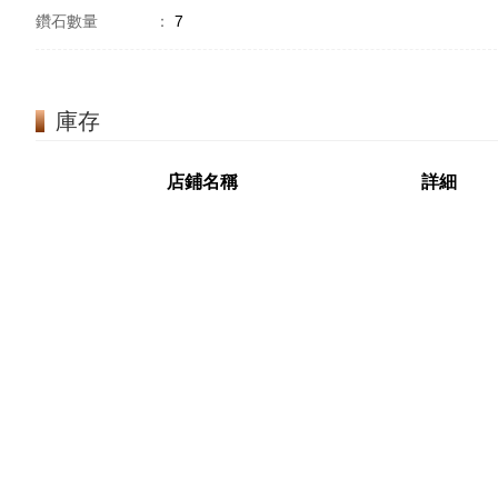
鑽石數量
：
7
庫存
店鋪名稱
詳細