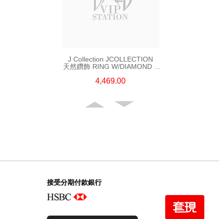
J Collection JCOLLECTION
天然鑽飾 RING W/DIAMOND 5
CDIBAG 0.08 CT23 RDDI 0.31
4,469.00
CT18KR 2.62 GM (EUR 55)
接受分期付款銀行