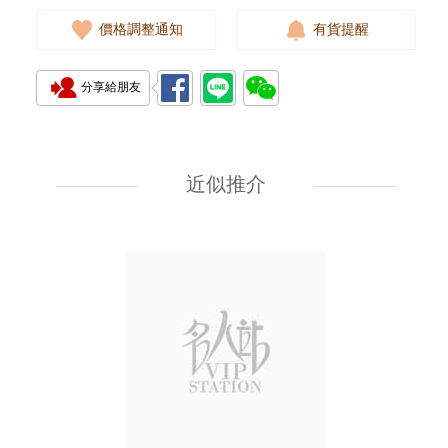
價格調整通知
有貨提醒
分享給朋友
J Collection JCOLLECTION
天然鑽飾 RING W/DIAMOND
18KW 4.50 GM (Head 6.5mm)
近似推介
3,764.00