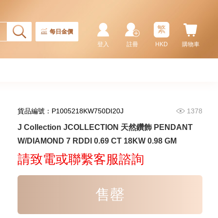
繁
每日金價
登入
註冊
HKD
購物車
貨品編號：P1005218KW750DI20J
1378
J Collection JCOLLECTION
J Collection JCOLLECTION 天然鑽飾 PENDANT
天然鑽飾 RING W/DIAMOND 17
W/DIAMOND 7 RDDI 0.69 CT 18KW 0.98 GM
RDDI 0.32 CT18KR 2.14 GM
3,545.00
(EU52)
請致電或聯繫客服諮詢
售罄