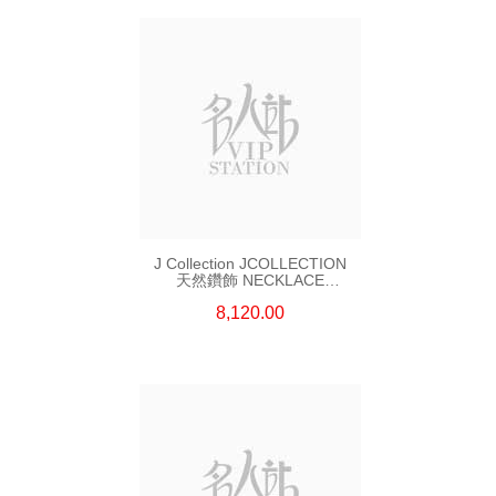
J Collection JCOLLECTION
天然鑽飾 NECKLACE
W/DIAMOND 7 CDIBAG 0.16
8,120.00
CT58 RDDI 0.66 CT4 TPDITAPA
0.11 CT18KCHAIN 1.16
GM18KW 1.94 GM