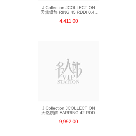
J Collection JCOLLECTION
天然鑽飾 RING 45 RDDI 0.48
CT18KR 1.76 GM
4,411.00
J Collection JCOLLECTION
天然鑽飾 EARRING 42 RDDI
1.34 CT18KW 3.10 GM
9,992.00