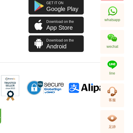
J Collection JCOLLECTION
GET IT ON
天然鑽飾 RING W/DIAMOND 70
Google Play
RDDI 0.63 CT18KW 4.45 GM
7,114.00
(CZ)
whatsapp
Download on the
App Store
Download on the
Android
wechat
line
J Collection JCOLLECTION
客服
天然鑽飾 NECKLACE
W/DIAMOND 1 RDDI 0.10
2,246.00
CT18KCHAIN 1.21 GM18KR
0.21 GM (0.1CT)
足跡