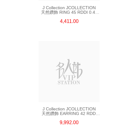
J Collection JCOLLECTION
天然鑽飾 RING 45 RDDI 0.48
CT18KR 1.76 GM
4,411.00
J Collection JCOLLECTION
天然鑽飾 EARRING 42 RDDI
1.34 CT18KW 3.10 GM
9,992.00