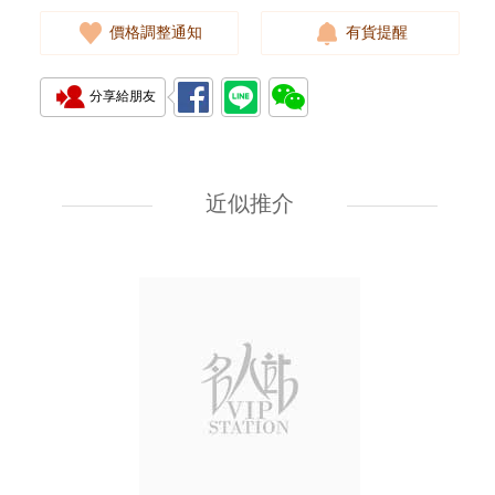
價格調整通知
有貨提醒
分享給朋友
J Collection JCOLLECTION
天然鑽飾 RING W/DIAMOND
18KW 4.50 GM (Head 6.5mm)
近似推介
3,764.00