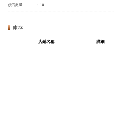
鑽石數量
：
10
庫存
店鋪名稱
詳細