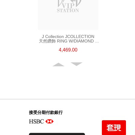
J Collection JCOLLECTION
天然鑽飾 RING W/DIAMOND 5
CDIBAG 0.08 CT23 RDDI 0.31
4,469.00
CT18KR 2.62 GM (EUR 55)
接受分期付款銀行