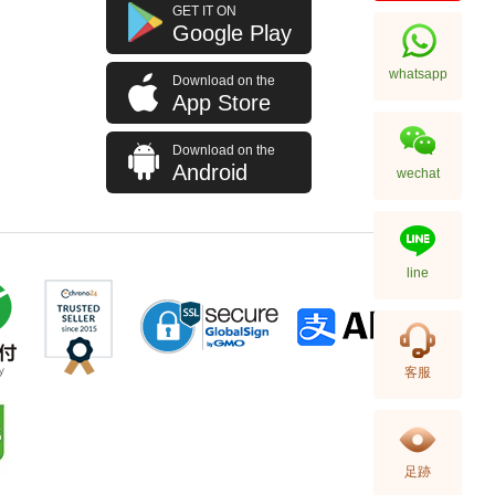
J Collection JCOLLECTION
GET IT ON
天然鑽飾 RING W/DIAMOND 70
Google Play
RDDI 0.63 CT18KW 4.45 GM
7,114.00
(CZ)
whatsapp
Download on the
App Store
Download on the
Android
wechat
line
J Collection JCOLLECTION
客服
天然鑽飾 NECKLACE
W/DIAMOND 1 RDDI 0.10
2,246.00
CT18KCHAIN 1.21 GM18KR
0.21 GM (0.1CT)
足跡