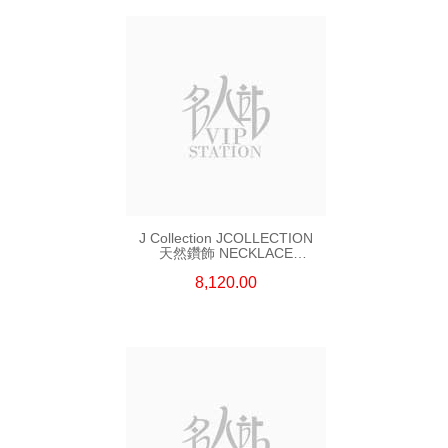
J Collection JCOLLECTION
天然鑽飾 NECKLACE
W/DIAMOND 7 CDIBAG 0.16
8,120.00
CT58 RDDI 0.66 CT4 TPDITAPA
0.11 CT18KCHAIN 1.16
GM18KW 1.94 GM