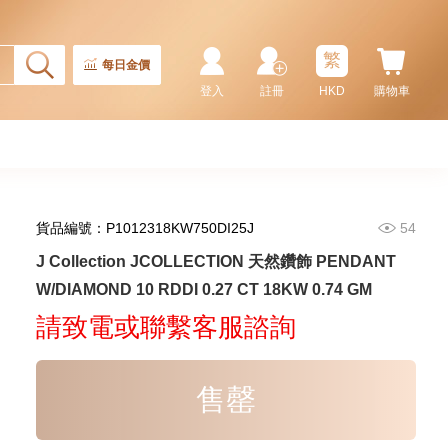
繁
每日金價
登入
註冊
HKD
購物車
貨品編號：P1012318KW750DI25J
54
J Collection JCOLLECTION
J Collection JCOLLECTION 天然鑽飾 PENDANT
天然鑽飾 RING W/DIAMOND 17
W/DIAMOND 10 RDDI 0.27 CT 18KW 0.74 GM
RDDI 0.32 CT18KR 2.14 GM
3,545.00
(EU52)
請致電或聯繫客服諮詢
售罄