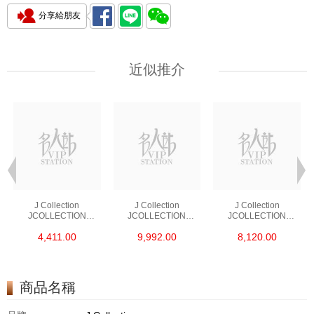
分享給朋友
近似推介
J Collection
J Collection
J Collection
JCOLLECTION
JCOLLECTION
JCOLLECTION
天然鑽飾 RING 45
天然鑽飾 EARRING 42
天然鑽飾 NECKLACE
4,411.00
9,992.00
8,120.00
RDDI 0.48 CT18KR
RDDI 1.34 CT18KW
W/DIAMOND 7
1.76 GM
3.10 GM
CDIBAG 0.16 CT58
RDDI 0.66 CT4
TPDITAPA 0.11
CT18KCHAIN 1.16
商品名稱
GM18KW 1.94 GM