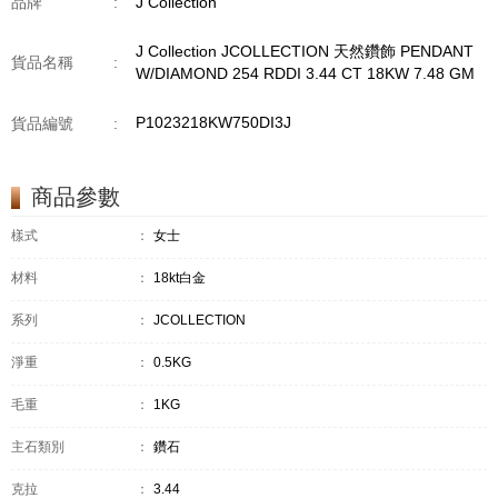
品牌
:
J Collection
J Collection JCOLLECTION 天然鑽飾 PENDANT
貨品名稱
:
W/DIAMOND 254 RDDI 3.44 CT 18KW 7.48 GM
P1023218KW750DI3J
貨品編號
:
商品參數
樣式
：
女士
材料
：
18kt白金
系列
：
JCOLLECTION
淨重
：
0.5KG
毛重
：
1KG
主石類別
：
鑽石
克拉
：
3.44