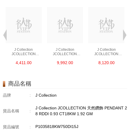
J Collection
J Collection
J Collection
JCOLLECTION
JCOLLECTION
JCOLLECTION
天然鑽飾 RING 45
天然鑽飾 EARRING 42
天然鑽飾 NECKLACE
4,411.00
9,992.00
8,120.00
RDDI 0.48 CT18KR
RDDI 1.34 CT18KW
W/DIAMOND 7
1.76 GM
3.10 GM
CDIBAG 0.16 CT58
RDDI 0.66 CT4
TPDITAPA 0.11
CT18KCHAIN 1.16
商品名稱
GM18KW 1.94 GM
品牌
:
J Collection
J Collection JCOLLECTION 天然鑽飾 PENDANT 2
貨品名稱
:
8 RDDI 0.93 CT18KW 1.92 GM
P1035818KW750DI15J
貨品編號
: