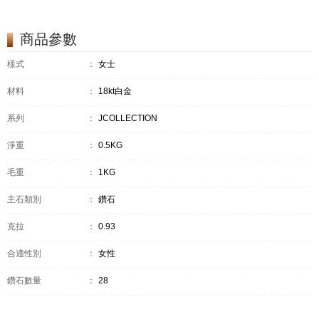
商品參數
樣式
：
女士
材料
：
18kt白金
系列
：
JCOLLECTION
淨重
：
0.5KG
毛重
：
1KG
主石類別
：
鑽石
克拉
：
0.93
合適性別
：
女性
鑽石數量
：
28