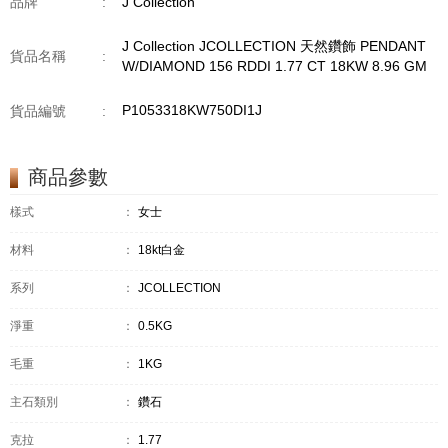
品牌
:
J Collection
J Collection JCOLLECTION 天然鑽飾 PENDANT
貨品名稱
:
W/DIAMOND 156 RDDI 1.77 CT 18KW 8.96 GM
P1053318KW750DI1J
貨品編號
:
商品參數
樣式
：
女士
材料
：
18kt白金
系列
：
JCOLLECTION
淨重
：
0.5KG
毛重
：
1KG
主石類別
：
鑽石
克拉
：
1.77