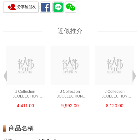
分享給朋友
近似推介
J Collection
J Collection
J Collection
JCOLLECTION
JCOLLECTION
JCOLLECTION
天然鑽飾 RING 45
天然鑽飾 EARRING 42
天然鑽飾 NECKLACE
4,411.00
9,992.00
8,120.00
RDDI 0.48 CT18KR
RDDI 1.34 CT18KW
W/DIAMOND 7
1.76 GM
3.10 GM
CDIBAG 0.16 CT58
RDDI 0.66 CT4
TPDITAPA 0.11
CT18KCHAIN 1.16
商品名稱
GM18KW 1.94 GM