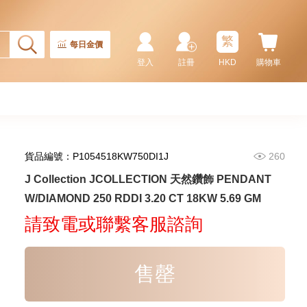
繁
每日金價
登入
註冊
HKD
購物車
貨品編號：P1054518KW750DI1J
260
J Collection JCOLLECTION
J Collection JCOLLECTION 天然鑽飾 PENDANT
天然鑽飾 RING W/DIAMOND 17
W/DIAMOND 250 RDDI 3.20 CT 18KW 5.69 GM
RDDI 0.32 CT18KR 2.14 GM
3,545.00
(EU52)
請致電或聯繫客服諮詢
售罄