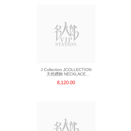
J Collection JCOLLECTION
天然鑽飾 NECKLACE
W/DIAMOND 7 CDIBAG 0.16
8,120.00
CT58 RDDI 0.66 CT4 TPDITAPA
0.11 CT18KCHAIN 1.16
GM18KW 1.94 GM