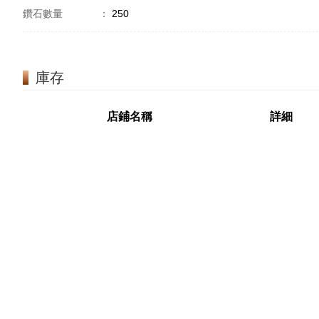
鑽石數量
：
250
庫存
店鋪名稱
詳細