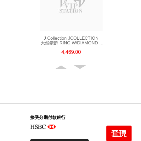
J Collection JCOLLECTION
天然鑽飾 RING W/DIAMOND 5
CDIBAG 0.08 CT23 RDDI 0.31
4,469.00
CT18KR 2.62 GM (EUR 55)
接受分期付款銀行