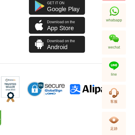
J Collection JCOLLECTION
GET IT ON
天然鑽飾 RING W/DIAMOND 70
Google Play
RDDI 0.63 CT18KW 4.45 GM
7,114.00
(CZ)
whatsapp
Download on the
App Store
Download on the
Android
wechat
line
J Collection JCOLLECTION
客服
天然鑽飾 NECKLACE
W/DIAMOND 1 RDDI 0.10
2,246.00
CT18KCHAIN 1.21 GM18KR
0.21 GM (0.1CT)
足跡