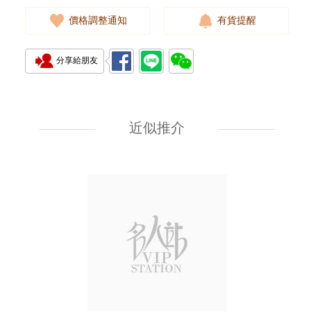
價格調整通知
有貨提醒
分享給朋友
J Collection JCOLLECTION
天然鑽飾 RING W/DIAMOND
18KW 4.50 GM (Head 6.5mm)
近似推介
3,764.00