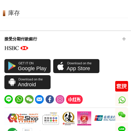
庫存
接受分期付款銀行
GET IT ON
Download on the
Google Play
App Store
Download on the
Android
whatsapp
wechat