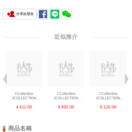
分享給朋友
近似推介
J Collection
J Collection
J Collection
JCOLLECTION
JCOLLECTION
JCOLLECTION
天然鑽飾 RING 45
天然鑽飾 EARRING 42
天然鑽飾 NECKLACE
4,411.00
9,992.00
8,120.00
RDDI 0.48 CT18KR
RDDI 1.34 CT18KW
W/DIAMOND 7
1.76 GM
3.10 GM
CDIBAG 0.16 CT58
RDDI 0.66 CT4
TPDITAPA 0.11
CT18KCHAIN 1.16
商品名稱
GM18KW 1.94 GM