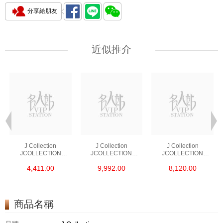
分享給朋友
近似推介
J Collection
J Collection
J Collection
JCOLLECTION
JCOLLECTION
JCOLLECTION
天然鑽飾 RING 45
天然鑽飾 EARRING 42
天然鑽飾 NECKLACE
4,411.00
9,992.00
8,120.00
RDDI 0.48 CT18KR
RDDI 1.34 CT18KW
W/DIAMOND 7
1.76 GM
3.10 GM
CDIBAG 0.16 CT58
RDDI 0.66 CT4
TPDITAPA 0.11
CT18KCHAIN 1.16
商品名稱
GM18KW 1.94 GM