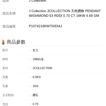
品牌
:
J Collection
J Collection JCOLLECTION 天然鑽飾 PENDANT
貨品名稱
:
W/DIAMOND 63 RDDI 0.70 CT 18KW 4.68 GM
P1074218KW750DI4J
貨品編號
:
商品參數
樣式
：
女士
材料
：
18kt白金
系列
：
JCOLLECTION
淨重
：
0.5KG
毛重
：
1KG
主石類別
：
鑽石
克拉
：
0.70