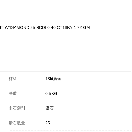
T W/DIAMOND 25 RDDI 0.40 CT18KY 1.72 GM
材料
：
18kt黃金
淨重
：
0.5KG
主石類別
：
鑽石
鑽石數量
：
25