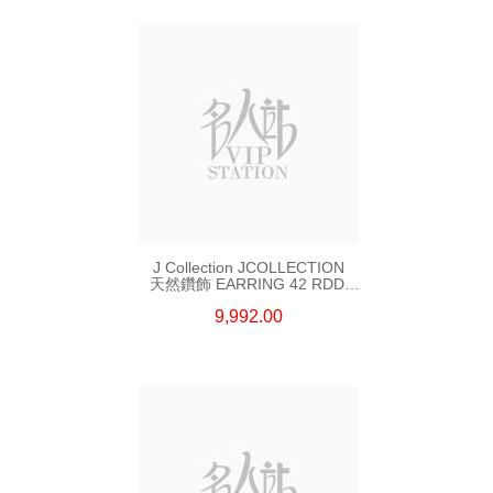
J Collection JCOLLECTION
天然鑽飾 EARRING 42 RDDI
1.34 CT18KW 3.10 GM
9,992.00