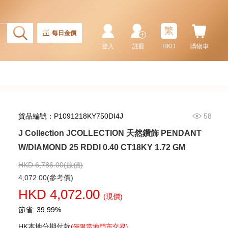
繁
每日金價
登入
註冊
HKD
購物車
貨品編號：P1091218KY750DI4J
58
J Collection JCOLLECTION 天然鑽飾 PENDANT
J Collection JCOLLECTION
天然鑽飾 NECKLACE
W/DIAMOND 25 RDDI 0.40 CT18KY 1.72 GM
W/DIAMOND 1 RDDI 0.10
2,246.00
CT18KCHAIN 1.21 GM18KR
HKD 6,786.00(原價)
0.21 GM (0.1CT)
4,072.00(參考價)
HKD 4,072.00
(現價)
節省: 39.99%
HK本地分期付款
(僅限當地門市交易)