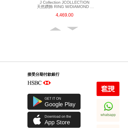
J Collection JCOLLECTION
天然鑽飾 RING W/DIAMOND 5
CDIBAG 0.08 CT23 RDDI 0.31
4,469.00
CT18KR 2.62 GM (EUR 55)
接受分期付款銀行
J Collection JCOLLECTION
GET IT ON
天然鑽飾 RING W/DIAMOND 70
Google Play
RDDI 0.63 CT18KW 4.45 GM
7,114.00
(CZ)
whatsapp
Download on the
App Store