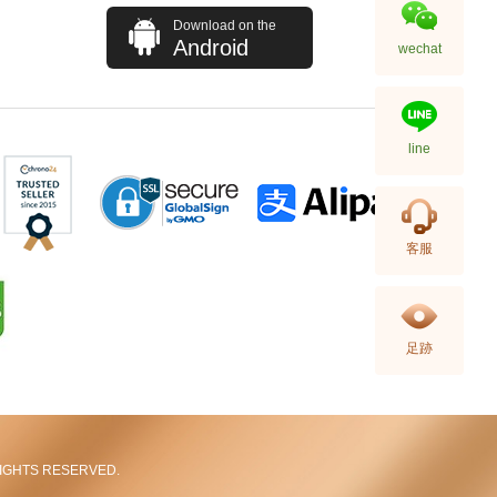
Download on the
Android
wechat
line
J Collection JCOLLECTION
客服
天然鑽飾 NECKLACE
W/DIAMOND 1 RDDI 0.10
2,246.00
CT18KCHAIN 1.21 GM18KR
0.21 GM (0.1CT)
足跡
L RIGHTS RESERVED.