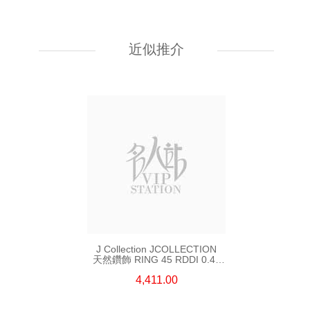
J Collection JCOLLECTION
天然鑽飾 RING W/DIAMOND
18KW 4.50 GM (Head 6.5mm)
近似推介
3,764.00
J Collection JCOLLECTION
天然鑽飾 RING 45 RDDI 0.48
CT18KR 1.76 GM
4,411.00