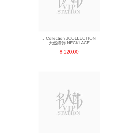
J Collection JCOLLECTION
天然鑽飾 NECKLACE
W/DIAMOND 7 CDIBAG 0.16
8,120.00
CT58 RDDI 0.66 CT4 TPDITAPA
0.11 CT18KCHAIN 1.16
GM18KW 1.94 GM