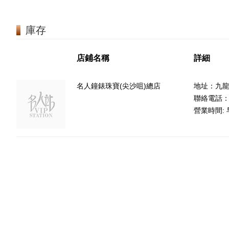
庫存
店鋪名稱
詳細
名人鐘錶珠寶(尖沙咀)總店
地址：九龍
聯絡電話：85
營業時間: 早