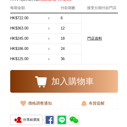
每期金額
付款期數
接受分期付款門店
HK$722.00
x
6
HK$363.00
x
12
HK$245.00
x
18
門店資料
J Collection JCOLLECTION
天然鑽飾 RING W/DIAMOND 17
HK$186.00
x
24
RDDI 0.32 CT18KR 2.14 GM
3,545.00
(EU52)
HK$125.00
x
36
加入購物車
價格調整通知
有貨提醒
分享給朋友