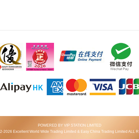
POWERED BY VIP STATION LIMITED
2026 Excellent World Wide Trading Limited & Easy China Trading Limited AL