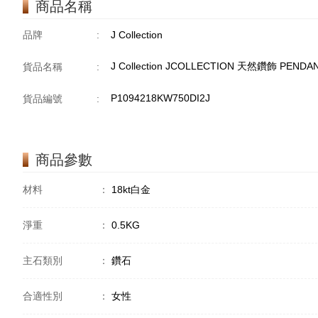
商品名稱
品牌
:
J Collection
J Collection JCOLLECTION 天然鑽飾 PENDAN
貨品名稱
:
P1094218KW750DI2J
貨品編號
:
商品參數
材料
：
18kt白金
淨重
：
0.5KG
主石類別
：
鑽石
合適性別
：
女性