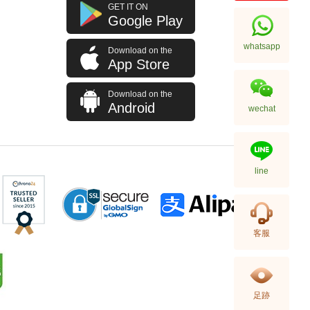
J Collection JCOLLECTION
GET IT ON
天然鑽飾 RING W/DIAMOND 70
Google Play
RDDI 0.63 CT18KW 4.45 GM
7,114.00
(CZ)
whatsapp
Download on the
App Store
Download on the
Android
wechat
line
J Collection JCOLLECTION
客服
天然鑽飾 NECKLACE
W/DIAMOND 1 RDDI 0.10
2,246.00
CT18KCHAIN 1.21 GM18KR
0.21 GM (0.1CT)
足跡