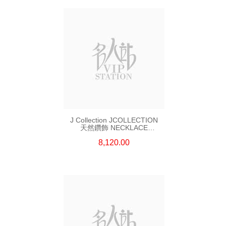
J Collection JCOLLECTION
天然鑽飾 NECKLACE
W/DIAMOND 7 CDIBAG 0.16
8,120.00
CT58 RDDI 0.66 CT4 TPDITAPA
0.11 CT18KCHAIN 1.16
GM18KW 1.94 GM