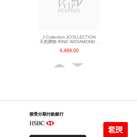
J Collection JCOLLECTION
天然鑽飾 RING W/DIAMOND 5
CDIBAG 0.08 CT23 RDDI 0.31
4,469.00
CT18KR 2.62 GM (EUR 55)
接受分期付款銀行