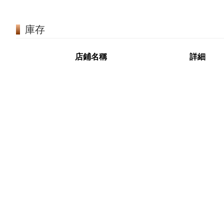
庫存
店鋪名稱
詳細