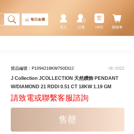
繁
每日金價
登入
註冊
HKD
購物車
貨品編號：P1094218KW750DI2J
1022
J Collection JCOLLECTION
J Collection JCOLLECTION 天然鑽飾 PENDANT
天然鑽飾 RING W/DIAMOND 17
W/DIAMOND 21 RDDI 0.51 CT 18KW 1.19 GM
RDDI 0.32 CT18KR 2.14 GM
3,545.00
(EU52)
請致電或聯繫客服諮詢
售罄