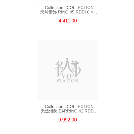
J Collection JCOLLECTION
天然鑽飾 RING 45 RDDI 0.48
CT18KR 1.76 GM
4,411.00
J Collection JCOLLECTION
天然鑽飾 EARRING 42 RDDI
1.34 CT18KW 3.10 GM
9,992.00