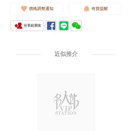
價格調整通知
有貨提醒
分享給朋友
J Collection JCOLLECTION
天然鑽飾 RING W/DIAMOND
18KW 4.50 GM (Head 6.5mm)
近似推介
3,764.00