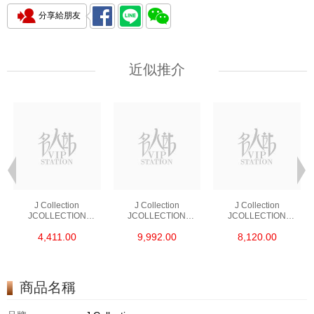
分享給朋友
近似推介
J Collection
J Collection
J Collection
JCOLLECTION
JCOLLECTION
JCOLLECTION
天然鑽飾 RING 45
天然鑽飾 EARRING 42
天然鑽飾 NECKLACE
4,411.00
9,992.00
8,120.00
RDDI 0.48 CT18KR
RDDI 1.34 CT18KW
W/DIAMOND 7
1.76 GM
3.10 GM
CDIBAG 0.16 CT58
RDDI 0.66 CT4
TPDITAPA 0.11
CT18KCHAIN 1.16
商品名稱
GM18KW 1.94 GM