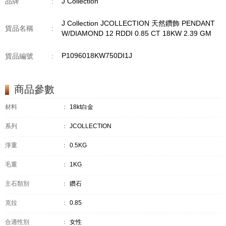
品牌
:
J Collection
J Collection JCOLLECTION 天然鑽飾 PENDANT
貨品名稱
:
W/DIAMOND 12 RDDI 0.85 CT 18KW 2.39 GM
P1096018KW750DI1J
貨品編號
:
商品參數
材料
：
18kt白金
系列
：
JCOLLECTION
淨重
：
0.5KG
毛重
：
1KG
主石類別
：
鑽石
克拉
：
0.85
合適性別
：
女性