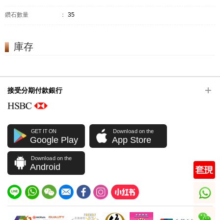
鑽石數量
：
35
庫存
接受分期付款銀行
GET IT ON
Download on the
Google Play
App Store
Download on the
Android
whatsapp