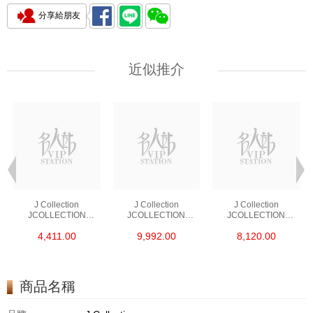
分享給朋友
近似推介
J Collection
J Collection
J Collection
JCOLLECTION
JCOLLECTION
JCOLLECTION
天然鑽飾 RING 45
天然鑽飾 EARRING 42
天然鑽飾 NECKLACE
4,411.00
9,992.00
8,120.00
RDDI 0.48 CT18KR
RDDI 1.34 CT18KW
W/DIAMOND 7
1.76 GM
3.10 GM
CDIBAG 0.16 CT58
RDDI 0.66 CT4
TPDITAPA 0.11
CT18KCHAIN 1.16
商品名稱
GM18KW 1.94 GM