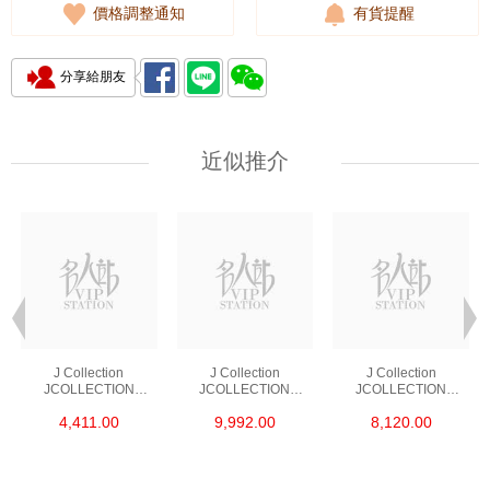
價格調整通知
有貨提醒
分享給朋友
近似推介
J Collection
J Collection
J Collection
JCOLLECTION
JCOLLECTION
JCOLLECTION
天然鑽飾 RING 45
天然鑽飾 EARRING 42
天然鑽飾 NECKLACE
4,411.00
9,992.00
8,120.00
RDDI 0.48 CT18KR
RDDI 1.34 CT18KW
W/DIAMOND 7
1.76 GM
3.10 GM
CDIBAG 0.16 CT58
RDDI 0.66 CT4
TPDITAPA 0.11
CT18KCHAIN 1.16