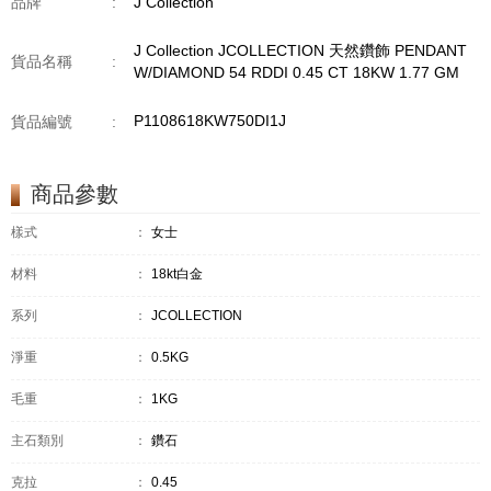
品牌
:
J Collection
J Collection JCOLLECTION 天然鑽飾 PENDANT
貨品名稱
:
W/DIAMOND 54 RDDI 0.45 CT 18KW 1.77 GM
P1108618KW750DI1J
貨品編號
:
商品參數
樣式
：
女士
材料
：
18kt白金
系列
：
JCOLLECTION
淨重
：
0.5KG
毛重
：
1KG
主石類別
：
鑽石
克拉
：
0.45