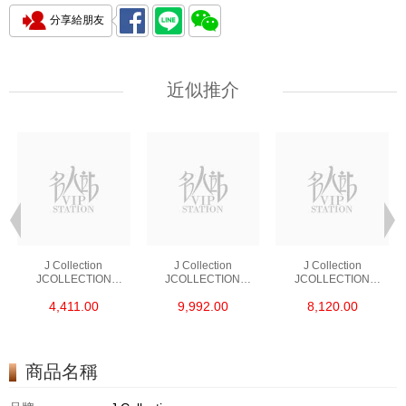
分享給朋友
近似推介
J Collection
J Collection
J Collection
JCOLLECTION
JCOLLECTION
JCOLLECTION
天然鑽飾 RING 45
天然鑽飾 EARRING 42
天然鑽飾 NECKLACE
4,411.00
9,992.00
8,120.00
RDDI 0.48 CT18KR
RDDI 1.34 CT18KW
W/DIAMOND 7
1.76 GM
3.10 GM
CDIBAG 0.16 CT58
RDDI 0.66 CT4
TPDITAPA 0.11
CT18KCHAIN 1.16
商品名稱
GM18KW 1.94 GM