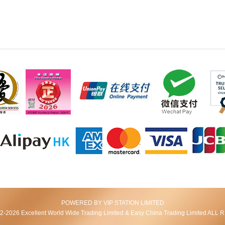
POWERED BY VIP STATION LIMITED
2026 Excellent World Wide Trading Limited & Easy China Trading Limited AL