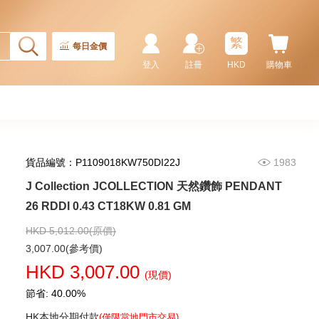
繁
每日金價
登入
註冊
HKD
購物車
貨品編號：P1109018KW750DI22J
1983
J Collection JCOLLECTION 天然鑽飾 PENDANT
J Collection JCOLLECTION
天然鑽飾 NECKLACE
26 RDDI 0.43 CT18KW 0.81 GM
W/DIAMOND 1 RDDI 0.10
2,246.00
CT18KCHAIN 1.21 GM18KR
HKD 5,012.00(原價)
0.21 GM (0.1CT)
3,007.00(參考價)
HKD 3,007.00
(現價)
節省: 40.00%
HK本地分期付款
(僅限當地門市交易)