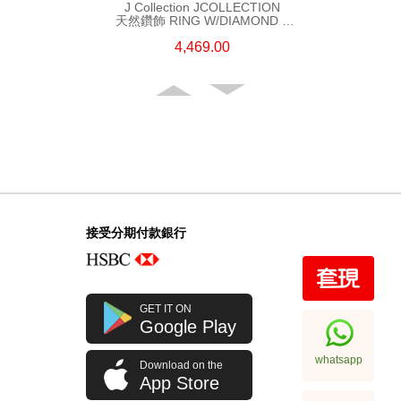
J Collection JCOLLECTION
天然鑽飾 RING W/DIAMOND 5
CDIBAG 0.08 CT23 RDDI 0.31
4,469.00
CT18KR 2.62 GM (EUR 55)
接受分期付款銀行
J Collection JCOLLECTION
GET IT ON
天然鑽飾 RING W/DIAMOND 70
Google Play
RDDI 0.63 CT18KW 4.45 GM
7,114.00
(CZ)
whatsapp
Download on the
App Store