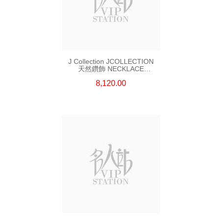
J Collection JCOLLECTION
天然鑽飾 NECKLACE
W/DIAMOND 7 CDIBAG 0.16
8,120.00
CT58 RDDI 0.66 CT4 TPDITAPA
0.11 CT18KCHAIN 1.16
GM18KW 1.94 GM