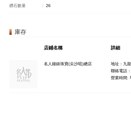
鑽石數量
：
26
庫存
店鋪名稱
詳細
名人鐘錶珠寶(尖沙咀)總店
地址：九龍
聯絡電話：85
營業時間: 早