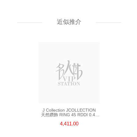
J Collection JCOLLECTION
天然鑽飾 RING W/DIAMOND
18KW 4.50 GM (Head 6.5mm)
近似推介
3,764.00
J Collection JCOLLECTION
天然鑽飾 RING 45 RDDI 0.48
CT18KR 1.76 GM
4,411.00