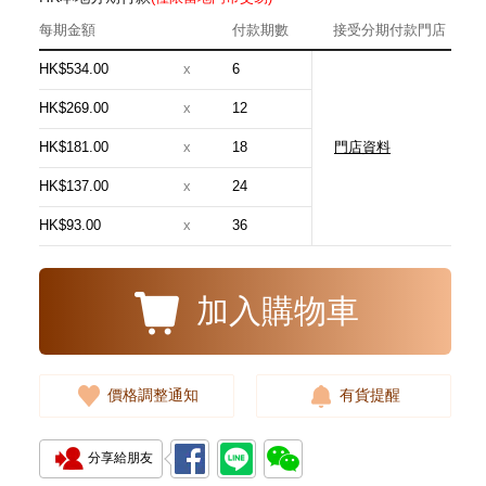
每期金額
付款期數
接受分期付款門店
HK$534.00
x
6
HK$269.00
x
12
HK$181.00
x
18
門店資料
J Collection JCOLLECTION
天然鑽飾 RING W/DIAMOND 17
HK$137.00
x
24
RDDI 0.32 CT18KR 2.14 GM
3,545.00
(EU52)
HK$93.00
x
36
加入購物車
價格調整通知
有貨提醒
分享給朋友