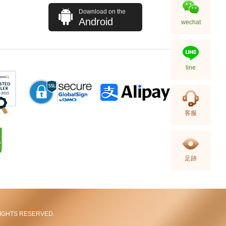
Download on the
Android
wechat
line
J Collection JCOLLECTION
客服
天然鑽飾 NECKLACE
W/DIAMOND 1 RDDI 0.10
2,246.00
CT18KCHAIN 1.21 GM18KR
0.21 GM (0.1CT)
足跡
L RIGHTS RESERVED.