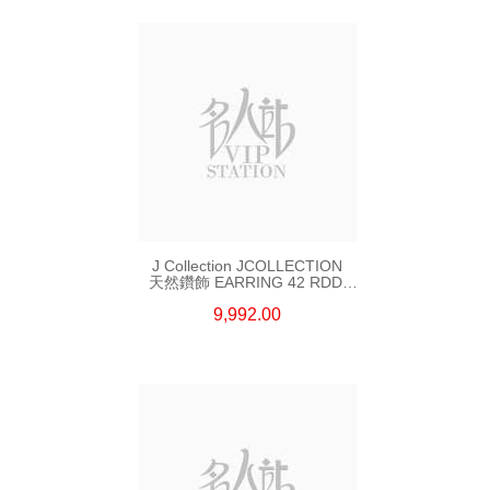
J Collection JCOLLECTION
天然鑽飾 EARRING 42 RDDI
1.34 CT18KW 3.10 GM
9,992.00