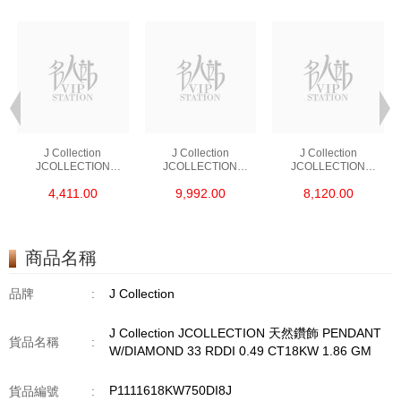
J Collection
J Collection
J Collection
JCOLLECTION
JCOLLECTION
JCOLLECTION
天然鑽飾 RING 45
天然鑽飾 EARRING 42
天然鑽飾 NECKLACE
4,411.00
9,992.00
8,120.00
RDDI 0.48 CT18KR
RDDI 1.34 CT18KW
W/DIAMOND 7
1.76 GM
3.10 GM
CDIBAG 0.16 CT58
RDDI 0.66 CT4
TPDITAPA 0.11
CT18KCHAIN 1.16
商品名稱
GM18KW 1.94 GM
品牌
:
J Collection
J Collection JCOLLECTION 天然鑽飾 PENDANT
貨品名稱
:
W/DIAMOND 33 RDDI 0.49 CT18KW 1.86 GM
P1111618KW750DI8J
貨品編號
: