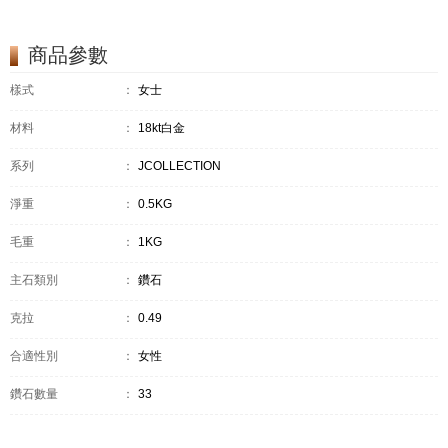
商品參數
樣式
：
女士
材料
：
18kt白金
系列
：
JCOLLECTION
淨重
：
0.5KG
毛重
：
1KG
主石類別
：
鑽石
克拉
：
0.49
合適性別
：
女性
鑽石數量
：
33