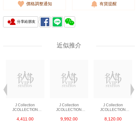
價格調整通知
有貨提醒
分享給朋友
近似推介
J Collection
J Collection
J Collection
JCOLLECTION
JCOLLECTION
JCOLLECTION
天然鑽飾 RING 45
天然鑽飾 EARRING 42
天然鑽飾 NECKLACE
4,411.00
9,992.00
8,120.00
RDDI 0.48 CT18KR
RDDI 1.34 CT18KW
W/DIAMOND 7
1.76 GM
3.10 GM
CDIBAG 0.16 CT58
RDDI 0.66 CT4
TPDITAPA 0.11
CT18KCHAIN 1.16