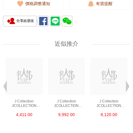
價格調整通知
有貨提醒
分享給朋友
近似推介
J Collection
J Collection
J Collection
JCOLLECTION
JCOLLECTION
JCOLLECTION
天然鑽飾 RING 45
天然鑽飾 EARRING 42
天然鑽飾 NECKLACE
4,411.00
9,992.00
8,120.00
RDDI 0.48 CT18KR
RDDI 1.34 CT18KW
W/DIAMOND 7
1.76 GM
3.10 GM
CDIBAG 0.16 CT58
RDDI 0.66 CT4
TPDITAPA 0.11
CT18KCHAIN 1.16