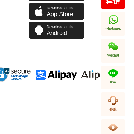
Download on the
J Collection JCOLLECTION
App Store
天然鑽飾 RING W/DIAMOND 70
RDDI 0.63 CT18KW 4.45 GM
7,114.00
(CZ)
Download on the
whatsapp
Android
wechat
line
J Collection JCOLLECTION
客服
天然鑽飾 NECKLACE
W/DIAMOND 1 RDDI 0.10
2,246.00
CT18KCHAIN 1.21 GM18KR
0.21 GM (0.1CT)