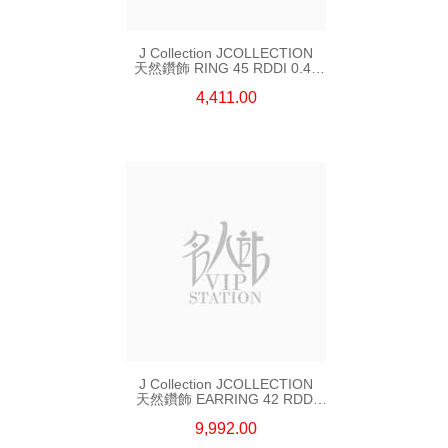
J Collection JCOLLECTION
天然鑽飾 RING 45 RDDI 0.48
CT18KR 1.76 GM
4,411.00
J Collection JCOLLECTION
天然鑽飾 EARRING 42 RDDI
1.34 CT18KW 3.10 GM
9,992.00