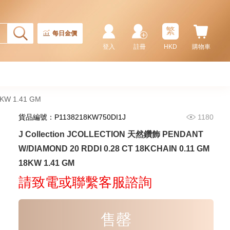
2,246.00
CT18KCHAIN 1.21 GM18KR
0.21 GM (0.1CT)
繁
每日金價
登入
註冊
HKD
購物車
8KW 1.41 GM
貨品編號：P1138218KW750DI1J
1180
J Collection JCOLLECTION 天然鑽飾 PENDANT
J Collection JCOLLECTION
W/DIAMOND 20 RDDI 0.28 CT 18KCHAIN 0.11 GM
天然鑽飾 RING W/DIAMOND 17
18KW 1.41 GM
RDDI 0.32 CT18KR 2.14 GM
3,545.00
(EU52)
請致電或聯繫客服諮詢
售罄