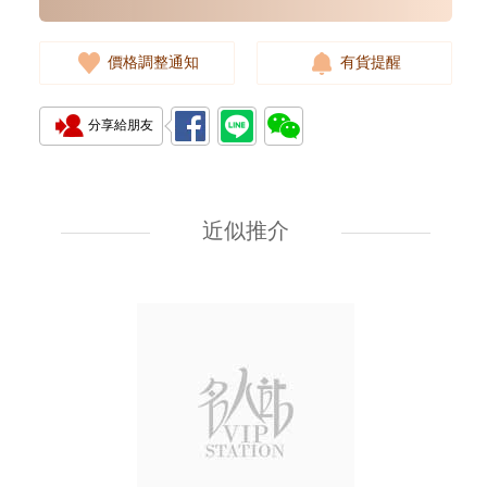
價格調整通知
有貨提醒
分享給朋友
J Collection JCOLLECTION
天然鑽飾 RING W/DIAMOND
18KW 4.50 GM (Head 6.5mm)
近似推介
3,764.00