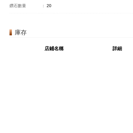
鑽石數量
：
20
庫存
店鋪名稱
詳細