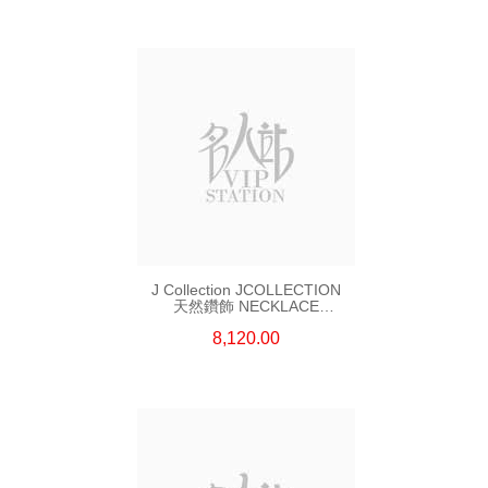
J Collection JCOLLECTION
天然鑽飾 NECKLACE
W/DIAMOND 7 CDIBAG 0.16
8,120.00
CT58 RDDI 0.66 CT4 TPDITAPA
0.11 CT18KCHAIN 1.16
GM18KW 1.94 GM