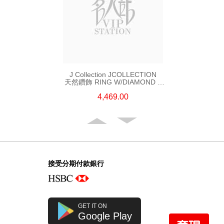
J Collection JCOLLECTION
天然鑽飾 RING W/DIAMOND 5
CDIBAG 0.08 CT23 RDDI 0.31
4,469.00
CT18KR 2.62 GM (EUR 55)
接受分期付款銀行
GET IT ON
Google Play