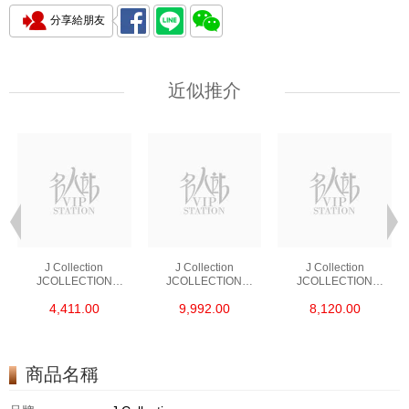
分享給朋友
近似推介
J Collection
J Collection
J Collection
JCOLLECTION
JCOLLECTION
JCOLLECTION
天然鑽飾 RING 45
天然鑽飾 EARRING 42
天然鑽飾 NECKLACE
4,411.00
9,992.00
8,120.00
RDDI 0.48 CT18KR
RDDI 1.34 CT18KW
W/DIAMOND 7
1.76 GM
3.10 GM
CDIBAG 0.16 CT58
RDDI 0.66 CT4
TPDITAPA 0.11
CT18KCHAIN 1.16
商品名稱
GM18KW 1.94 GM