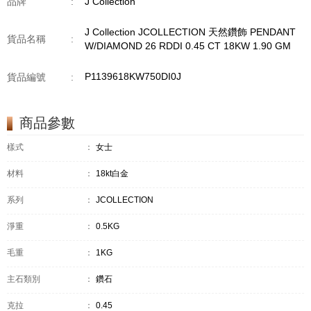
品牌
:
J Collection
J Collection JCOLLECTION 天然鑽飾 PENDANT
貨品名稱
:
W/DIAMOND 26 RDDI 0.45 CT 18KW 1.90 GM
P1139618KW750DI0J
貨品編號
:
商品參數
樣式
：
女士
材料
：
18kt白金
系列
：
JCOLLECTION
淨重
：
0.5KG
毛重
：
1KG
主石類別
：
鑽石
克拉
：
0.45