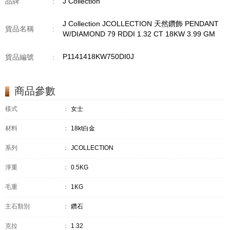
品牌
:
J Collection
J Collection JCOLLECTION 天然鑽飾 PENDANT
貨品名稱
:
W/DIAMOND 79 RDDI 1.32 CT 18KW 3.99 GM
P1141418KW750DI0J
貨品編號
:
商品參數
樣式
：
女士
材料
：
18kt白金
系列
：
JCOLLECTION
淨重
：
0.5KG
毛重
：
1KG
主石類別
：
鑽石
克拉
：
1.32