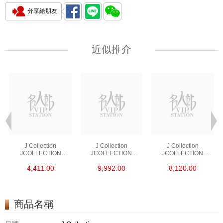
分享給朋友
近似推介
J Collection
J Collection
J Collection
JCOLLECTION
JCOLLECTION
JCOLLECTION
天然鑽飾 RING 45
天然鑽飾 EARRING 42
天然鑽飾 NECKLACE
4,411.00
9,992.00
8,120.00
RDDI 0.48 CT18KR
RDDI 1.34 CT18KW
W/DIAMOND 7
1.76 GM
3.10 GM
CDIBAG 0.16 CT58
RDDI 0.66 CT4
TPDITAPA 0.11
CT18KCHAIN 1.16
商品名稱
GM18KW 1.94 GM