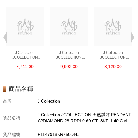
J Collection
J Collection
J Collection
JCOLLECTION
JCOLLECTION
JCOLLECTION
天然鑽飾 RING 45
天然鑽飾 EARRING 42
天然鑽飾 NECKLACE
4,411.00
9,992.00
8,120.00
RDDI 0.48 CT18KR
RDDI 1.34 CT18KW
W/DIAMOND 7
1.76 GM
3.10 GM
CDIBAG 0.16 CT58
RDDI 0.66 CT4
TPDITAPA 0.11
CT18KCHAIN 1.16
商品名稱
GM18KW 1.94 GM
品牌
:
J Collection
J Collection JCOLLECTION 天然鑽飾 PENDANT
貨品名稱
:
W/DIAMOND 28 RDDI 0.69 CT18KR 1.40 GM
P1147918KR750DI4J
貨品編號
: