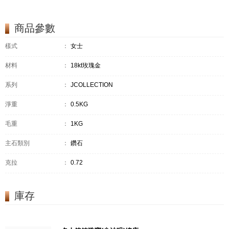
商品參數
樣式
：
女士
材料
：
18kt玫瑰金
系列
：
JCOLLECTION
淨重
：
0.5KG
毛重
：
1KG
主石類別
：
鑽石
克拉
：
0.72
庫存