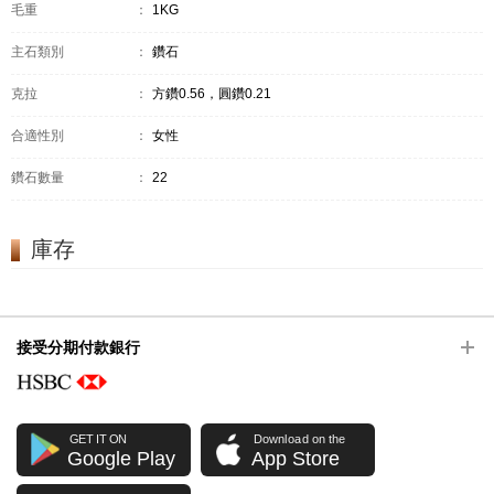
毛重
：
1KG
主石類別
：
鑽石
克拉
：
方鑽0.56，圓鑽0.21
合適性別
：
女性
鑽石數量
：
22
庫存
接受分期付款銀行
GET IT ON
Download on the
Google Play
App Store