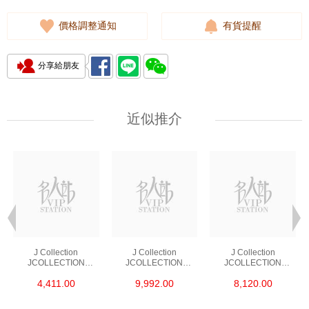
價格調整通知
有貨提醒
分享給朋友
近似推介
J Collection
J Collection
J Collection
JCOLLECTION
JCOLLECTION
JCOLLECTION
天然鑽飾 RING 45
天然鑽飾 EARRING 42
天然鑽飾 NECKLACE
4,411.00
9,992.00
8,120.00
RDDI 0.48 CT18KR
RDDI 1.34 CT18KW
W/DIAMOND 7
1.76 GM
3.10 GM
CDIBAG 0.16 CT58
RDDI 0.66 CT4